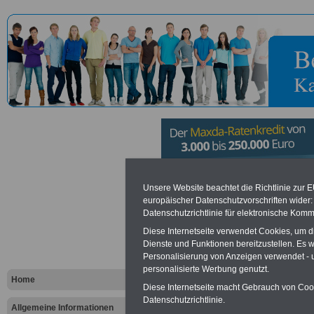
Forstamt Ge
Unsere Website beachtet die Richtlinie zur 
europäischer Datenschutzvorschriften wide
Datenschutzrichtlinie für elektronische Komm
Vorteile für den öffentlichen Dien
Diese Internetseite verwendet Cookies, um 
Dienste und Funktionen bereitzustellen. Es
Vergleichen und sparen
:
Personalisierung von Anzeigen verwendet - un
Bausparen schon ab 16 Jahren
Berufsunfähigkeitsabsicherung
personalisierte Werbung genutzt.
Home
Krankenzusatzversicherung
-
Diese Internetseite macht Gebrauch von Cooki
Online-Vergleich Gesetzliche
Datenschutzrichtlinie.
Krankenkassen
-
Allgemeine Informationen