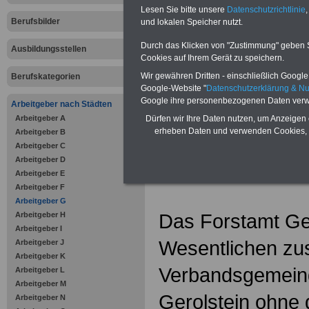
Zahnzusatzversicherung
-
Lesen Sie bitte unsere
Datenschutzrichtlinie
,
Vorteile der Privaten
Berufsbilder
Krankenversicherung
und lokalen Speicher nutzt.
Durch das Klicken von "Zustimmung" geben Sie
Ausbildungsstellen
Cookies auf Ihrem Gerät zu speichern.
Wir gewähren Dritten - einschließlich Google -
Berufskategorien
Google-Website "
Datenschutzerklärung & N
zurück zur Über
Google ihre personenbezogenen Daten verw
Arbeitgeber nach Städten
Arbeitgeber A
Dürfen wir Ihre Daten nutzen, um Anzeigen 
erheben Daten und verwenden Cookies, 
Arbeitgeber B
Arbeitgeber C
Forstamt Ge
Arbeitgeber D
Arbeitgeber E
Arbeitgeber F
Arbeitgeber G
Das Forstamt Ger
Arbeitgeber H
Arbeitgeber I
Wesentlichen zus
Arbeitgeber J
Arbeitgeber K
Verbandsgemeind
Arbeitgeber L
Arbeitgeber M
Gerolstein ohne
Arbeitgeber N