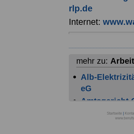
rlp.de
Internet:
www.wa
mehr zu:
Arbei
Alb-Elektrizi
eG
Amtsgericht
Amtsgericht 
Startseite
|
Konta
www.berufs
Arbeitgeber n