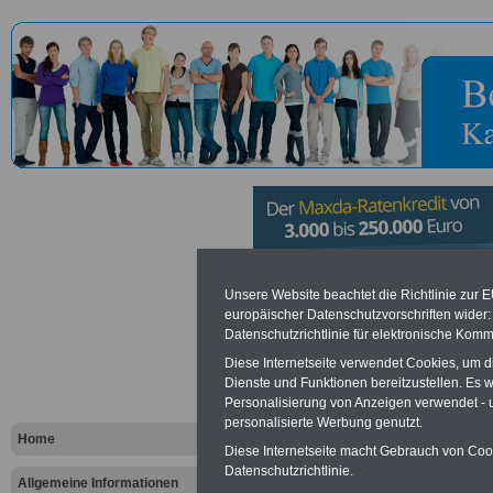
Stadt Germ
Unsere Website beachtet die Richtlinie zur 
europäischer Datenschutzvorschriften wide
Datenschutzrichtlinie für elektronische Komm
Vorteile für den öffentlichen Dien
Diese Internetseite verwendet Cookies, um 
Dienste und Funktionen bereitzustellen. Es
Vergleichen und sparen
:
Personalisierung von Anzeigen verwendet - un
Bausparen schon ab 16 Jahren
Berufsunfähigkeitsabsicherung
personalisierte Werbung genutzt.
Home
Krankenzusatzversicherung
-
Diese Internetseite macht Gebrauch von Cooki
Online-Vergleich Gesetzliche
Datenschutzrichtlinie.
Krankenkassen
-
Allgemeine Informationen