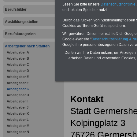
Zahnzusatzversicherung
-
Lesen Sie bitte unsere
Datenschutzrichtlinie
,
Vorteile der Privaten
Berufsbilder
Krankenversicherung
und lokalen Speicher nutzt.
Durch das Klicken von "Zustimmung" geben Sie
Ausbildungsstellen
Cookies auf Ihrem Gerät zu speichern.
Wir gewähren Dritten - einschließlich Google -
Berufskategorien
Google-Website "
Datenschutzerklärung & N
zurück zur Über
Google ihre personenbezogenen Daten verw
Arbeitgeber nach Städten
Arbeitgeber A
Dürfen wir Ihre Daten nutzen, um Anzeigen 
erheben Daten und verwenden Cookies, 
Arbeitgeber B
Arbeitgeber C
Stadt Germ
Arbeitgeber D
Arbeitgeber E
Arbeitgeber F
Arbeitgeber G
Arbeitgeber H
Kontakt
Arbeitgeber I
Arbeitgeber J
Stadt Germersh
Arbeitgeber K
Arbeitgeber L
Kolpingplatz 3
Arbeitgeber M
76726 Germersh
Arbeitgeber N