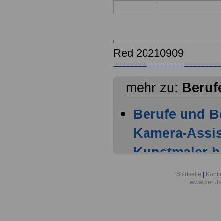
Red 20210909
mehr zu:
Beruf
Berufe und B
Kamera-Assis
Kunstmaler b
Berufsbild z
Startseite
|
Konta
www.berufs
Kamera-Assis
Berufsbild z