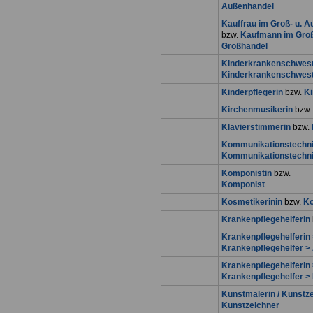
Außenhandel
Kauffrau im Groß- u. 
bzw.
Kaufmann im Groß
Großhandel
Kinderkrankenschwest
Kinderkrankenschwes
Kinderpflegerin
bzw.
Ki
Kirchenmusikerin
bzw
Klavierstimmerin
bzw.
Kommunikationstechni
Kommunikationstechni
Komponistin
bzw.
Komponist
Kosmetikerinin
bzw.
Ko
Krankenpflegehelferin
Krankenpflegehelferin 
Krankenpflegehelfer > 
Krankenpflegehelferin
Krankenpflegehelfer >
Kunstmalerin / Kunstz
Kunstzeichner