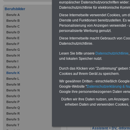
europäischer Datenschutzvorschriften wide
Datenschutzrichtlinie für elektronische Komm
Berufsbilder
...
Diese Internetseite verwendet Cookies, um 
Berufe A
Dienste und Funktionen bereitzustellen. Es
Berufe B
Personalisierung von Anzeigen verwendet - un
Berufe und Ber
Berufe C
personalisierte Werbung genutzt.
Berufe D
Diese Internetseite macht Gebrauch von Cooki
Berufe E
Datenschutzrichtlinie.
Berufe F
Berufe G
Lesen Sie bitte unsere
Datenschutzrichtlinie
,
Berufe H
und lokalen Speicher nutzt.
Berufe I
Kamera-Assistentin
bz
Berufe J
Durch das Klicken von "Zustimmung" geben Sie
Kamerafrau
bzw.
Kame
Berufe K
Cookies auf Ihrem Gerät zu speichern.
Kartographin
bzw.
Kart
Berufe L
Wir gewähren Dritten - einschließlich Google -
Kaufm. Assistentin >
Berufe M
Google-Website "
Datenschutzerklärung & N
Assistent > Fremdspr
Berufe N
Google ihre personenbezogenen Daten verw
Kaufm. Assistentin > S
Berufe O
Dürfen wir Ihre Daten nutzen, um Anzeigen 
(Gesundheitswesen)
b
Berufe P
erheben Daten und verwenden Cookies, 
Sekretariat (Gesundhe
Berufe Q
Kaufm. Assistentin > B
Berufe R
bzw.
Kaufm. Assistent 
Berufe S
Kaufm. Assistentin > D
Berufe T
Assistent > DV, -Inform