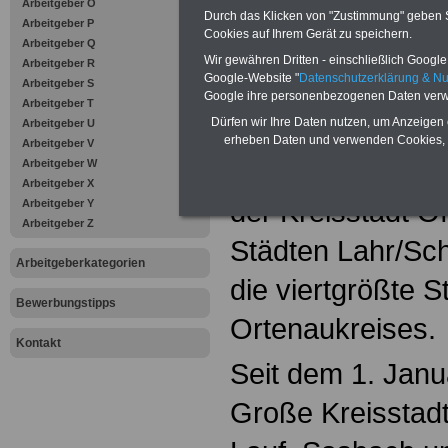
Arbeitgeber O
Württembergs, e
Durch das Klicken von "Zustimmung" geben Sie
Arbeitgeber P
Cookies auf Ihrem Gerät zu speichern.
Arbeitgeber Q
südwestlich von
Wir gewähren Dritten - einschließlich Google -
Arbeitgeber R
Google-Website "
Datenschutzerklärung & N
Arbeitgeber S
nordöstlich von 
Google ihre personenbezogenen Daten verw
Arbeitgeber T
Dürfen wir Ihre Daten nutzen, um Anzeigen 
Arbeitgeber U
bildet ein Mittelz
erheben Daten und verwenden Cookies, 
Arbeitgeber V
umliegenden Gem
Arbeitgeber W
Arbeitgeber X
der Kreisstadt O
Arbeitgeber Y
Arbeitgeber Z
Städten Lahr/Sc
Arbeitgeberkategorien
die viertgrößte S
Bewerbungstipps
Ortenaukreises.
Kontakt
Seit dem 1. Janu
Große Kreisstad