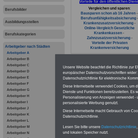
Vorteile für den öffentlichen Dien
Vergleichen und sparen
:
Berufsbilder
Bausparen schon ab 16 Jahren
Berufsunfähigkeitsabsicherung
Ausbildungsstellen
Krankenzusatzversicherung
-
Online-Vergleich Gesetzliche
Krankenkassen
-
Berufskategorien
Zahnzusatzversicherung
-
Vorteile der Privaten
Arbeitgeber nach Städten
Krankenversicherung
Arbeitgeber A
Arbeitgeber B
Arbeitgeber C
Unsere Website beachtet die Richtlinie zur 
Arbeitgeber D
europäischer Datenschutzvorschriften wide
Arbeitgeber E
zurück zur Über
Datenschutzrichtlinie für elektronische Komm
Arbeitgeber F
Diese Internetseite verwendet Cookies, um 
Arbeitgeber G
Dienste und Funktionen bereitzustellen. Es
Arbeitgeber H
Personalisierung von Anzeigen verwendet - un
Arbeitgeber I
Aachern, S
personalisierte Werbung genutzt.
Arbeitgeber J
Diese Internetseite macht Gebrauch von Cooki
Arbeitgeber K
Datenschutzrichtlinie.
Arbeitgeber L
Arbeitgeber M
Lesen Sie bitte unsere
Datenschutzrichtlinie
,
Achern ist eine S
und lokalen Speicher nutzt.
Arbeitgeber N