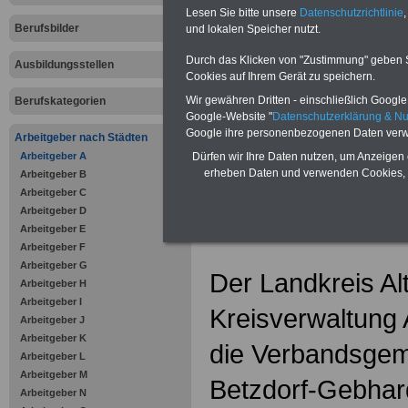
Online-Vergleich Gesetzliche
Lesen Sie bitte unsere
Datenschutzrichtlinie
,
Krankenkassen
-
Berufsbilder
und lokalen Speicher nutzt.
Zahnzusatzversicherung
-
Vorteile der Privaten
Durch das Klicken von "Zustimmung" geben Sie
Ausbildungsstellen
Krankenversicherung
Cookies auf Ihrem Gerät zu speichern.
Wir gewähren Dritten - einschließlich Google -
Berufskategorien
.
Google-Website "
Datenschutzerklärung & N
Google ihre personenbezogenen Daten verw
Arbeitgeber nach Städten
Kreisverwa
Arbeitgeber A
Dürfen wir Ihre Daten nutzen, um Anzeigen 
erheben Daten und verwenden Cookies, 
Arbeitgeber B
Altenkirche
Arbeitgeber C
Arbeitgeber D
Arbeitgeber E
Arbeitgeber F
Arbeitgeber G
Der Landkreis Al
Arbeitgeber H
Arbeitgeber I
Kreisverwaltung 
Arbeitgeber J
Arbeitgeber K
die Verbandsgem
Arbeitgeber L
Arbeitgeber M
Betzdorf-Gebhar
Arbeitgeber N