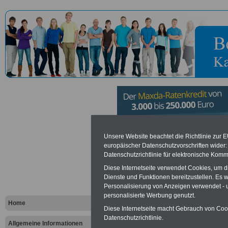
Kreisverwa
Unsere Website beachtet die Richtlinie zur 
europäischer Datenschutzvorschriften wide
Datenschutzrichtlinie für elektronische Komm
Altenkirche
Diese Internetseite verwendet Cookies, um 
Dienste und Funktionen bereitzustellen. Es
Personalisierung von Anzeigen verwendet - un
Vorteile für den öffentlichen Dien
personalisierte Werbung genutzt.
Vergleichen und sparen
:
Home
Bausparen schon ab 16 Jahren
Diese Internetseite macht Gebrauch von Cooki
Berufsunfähigkeitsabsicherung
Datenschutzrichtlinie.
Allgemeine Informationen
Krankenzusatzversicherung
-