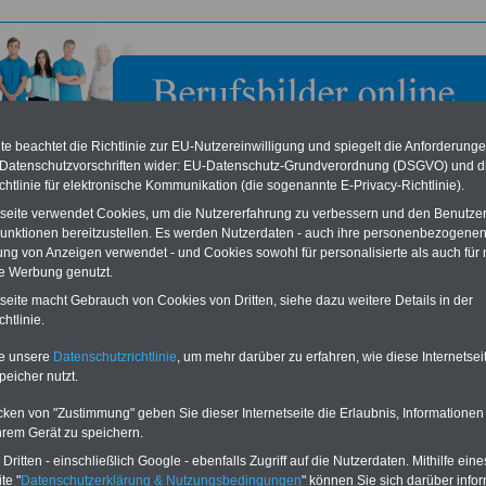
e beachtet die Richtlinie zur EU-Nutzereinwilligung und spiegelt die Anforderung
 Datenschutzvorschriften wider: EU-Datenschutz-Grundverordnung (DSGVO) und d
chtlinie für elektronische Kommunikation (die sogenannte E-Privacy-Richtlinie).
tseite verwendet Cookies, um die Nutzererfahrung zu verbessern und den Benutze
unktionen bereitzustellen. Es werden Nutzerdaten - auch ihre personenbezogenen
ung von Anzeigen verwendet - und Cookies sowohl für personalisierte als auch für 
te Werbung genutzt.
mt Annweiler am Trifels
tseite macht Gebrauch von Cookies von Dritten, siehe dazu weitere Details in der
htlinie.
eile für den öffentlichen Dienst
Buchen Sie diesen Platz für Ihren Banner:
te unsere
Datenschutzrichtlinie
, um mehr darüber zu erfahren, wie diese Internetse
Vergleichen und sparen
:
Schon für 250 Euro können Sie einen
peicher nutzt.
usparen schon ab 16 Jahren
-
Banner (halfsize 234x60) für 6 Monate bzw.
rufsunfähigkeitsabsicherung
-
für 400 Euro bei einer Laufzeit von 12
rankenzusatzversicherung
-
Monaten buchen. Ihr Banner wird auf allen
cken von "Zustimmung" geben Sie dieser Internetseite die Erlaubnis, Informationen
Online-Vergleich Gesetzliche
Einzelseiten von
berufsbilder-online.de
hrem Gerät zu speichern.
das
Formular
Krankenkassen
-
eingebunden. Einfach
ritten - einschließlich Google - ebenfalls Zugriff auf die Nutzerdaten. Mithilfe eine
ausfüllen
Zahnzusatzversicherung
-
oder schreiben Sie uns eine
E-
te "
Datenschutzerklärung & Nutzungsbedingungen
" können Sie sich darüber infor
Vorteile der Privaten
Mail.