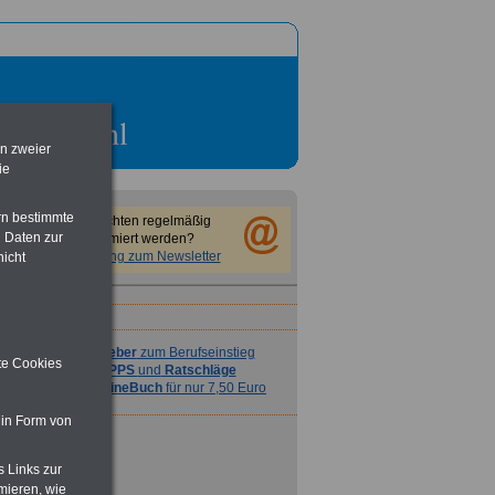
Ratgeber
zum Berufseinstieg
en zweier
TIPPS
und
Ratschläge
ie
>>>
OnlineBuch
für nur 7,50 Euro
rn bestimmte
Sie möchten regelmäßig
 Daten zur
informiert werden?
Anmeldung zum Newsletter
nicht
Ratgeber
zum Berufseinstieg
ite Cookies
TIPPS
und
Ratschläge
>>>
OnlineBuch
für nur 7,50 Euro
 in Form von
s Links zur
mieren, wie