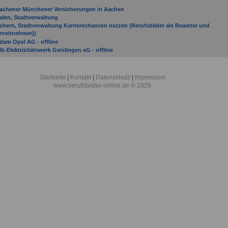
achener Münchener Versicherungen in Aachen
alen, Stadtverwaltung
chern, Stadtverwaltung Karrierechancen nutzen (Berufsbilder als Beamter und
rneitnehmer))
dam Opel AG - offline
lb-Elektrizitätswerk Geislingen eG - offline
llgäuer Überlandwerk GmbH
llianz Versicherungs AG
mtsgericht Altenkirchen (Westerwald)
Startseite
|
Kontakt
|
Datenschutz
|
Impressum
mtsgericht Alzey
www.berufsbilder-online.de © 2026
mtsgericht Andernach
mtsgericht Düsseldorf
RAG
rbeitgeber von Stadtverwaltung Aachen bis Bundesanstalt Aurich
usbildungszentrum Technik Landsysteme in Aachen
XA Konzern AG
und deutscher Nordschleswiger in Apenrade
undesanstalt für Verwaltungsdienstleistungen in Aurich
undeswehr-Dienstleistungszentrum Aachen in Aachen
undeswehr-Dienstleistungszentrum Amberg in Amberg
undeswehr-Dienstleistungszentrum Augustdorf in Augustdorf
eutscher Verband für Landschaftspflege e. V. in Ansbach
inanzamt Altenkirchen-Hachenburg
orstamt Adenau
orstamt Altenkirchen/Westerwald
orstamt Annweiler am Trifels
orstamt Rheinhessen in Alzey