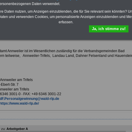
Krankenversicherung
personenbezogenen Daten verwendet.
hre Daten nutzen, um Anzeigen einzublenden, die für Sie relevant sein könnten? U
aten und verwenden Cookies, um personalisierte Anzeigen einzublenden und Me
erfassen.
ur Übersicht Arbeitgeber A
Ja, ich stimme zu!
mt Annweiler am Trifels
tamt Annweiler ist im Wesentlichen zuständig für die Verbandsgemeinden Bad
rn teilweise, Annweiler-Trifels, Landau Land, Dahner Felsenland und Hauenstei
 Annweiler am Trifels
-Ebert-Str. 7
nweiler am Trifels
9 6346 3001-0 ‧ FAX: +49 6346 3001-22
dF.Personalgewinnung@wald-rlp.de
https://www.wald-rlp.de/
 zu:
Arbeitgeber A