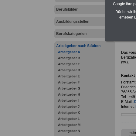
Google ihre 
Berufsbilder
Dürfen wir I
erheben D
Ausbildungsstellen
zurück z
Berufskategorien
Forsta
Arbeitgeber nach Städten
Arbeitgeber A
Das Fors
Bergzabe
Arbeitgeber B
(tw.).
Arbeitgeber C
Arbeitgeber D
Kontakt
Arbeitgeber E
Forstamt
Arbeitgeber F
Friedrich
Arbeitgeber G
76855 An
Arbeitgeber H
Tel.: +4
Arbeitgeber I
E-Mail:
Z
Internet:
Arbeitgeber J
Arbeitgeber K
Arbeitgeber L
Arbeitgeber M
Arbeitgeber N
mehr