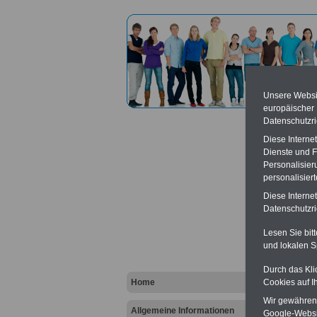
Unsere Websit
europäischer
Datenschutzri
Diese Interne
Dienste und F
Personalisier
personalisier
Forsta
Diese Interne
Datenschutzric
Vort
Lesen Sie bit
und lokalen S
Ba
Be
K
Durch das Kli
Home
Cookies auf I
Wir gewähren D
Allgemeine Informationen
Google-Websi