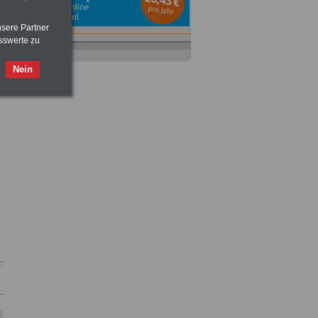
nsere Partner
sswerte zu
Nein
Ratgeber
zum Berufseinstieg
TIPPS
und
Ratschläge
>>>
OnlineBuch
für nur 7,50 Euro