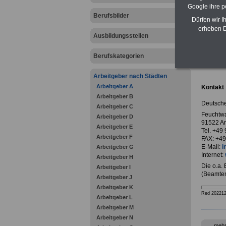
Google ihre 
Berufsbilder
Dürfen wir I
erheben D
Ausbildungsstellen
zurück z
Berufskategorien
Deutsc
Arbeitgeber nach Städten
Arbeitgeber A
Kontakt
Arbeitgeber B
Deutsche
Arbeitgeber C
Feuchtwa
Arbeitgeber D
91522 A
Arbeitgeber E
Tel. +49
Arbeitgeber F
FAX: +49
E-Mail:
i
Arbeitgeber G
Internet:
Arbeitgeber H
Die o.a.
Arbeitgeber I
(Beamten
Arbeitgeber J
Arbeitgeber K
Red 20221
Arbeitgeber L
Arbeitgeber M
Arbeitgeber N
mehr