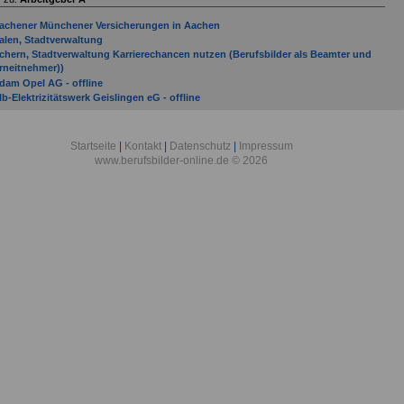
achener Münchener Versicherungen in Aachen
alen, Stadtverwaltung
chern, Stadtverwaltung Karrierechancen nutzen (Berufsbilder als Beamter und
rneitnehmer))
dam Opel AG - offline
lb-Elektrizitätswerk Geislingen eG - offline
llgäuer Überlandwerk GmbH
llianz Versicherungs AG
mtsgericht Altenkirchen (Westerwald)
Startseite
|
Kontakt
|
Datenschutz
|
Impressum
mtsgericht Alzey
www.berufsbilder-online.de © 2026
mtsgericht Andernach
mtsgericht Düsseldorf
RAG
rbeitgeber von Stadtverwaltung Aachen bis Bundesanstalt Aurich
usbildungszentrum Technik Landsysteme in Aachen
XA Konzern AG
und deutscher Nordschleswiger in Apenrade
undesanstalt für Verwaltungsdienstleistungen in Aurich
undeswehr-Dienstleistungszentrum Aachen in Aachen
undeswehr-Dienstleistungszentrum Amberg in Amberg
undeswehr-Dienstleistungszentrum Augustdorf in Augustdorf
eutscher Verband für Landschaftspflege e. V. in Ansbach
inanzamt Altenkirchen-Hachenburg
orstamt Adenau
orstamt Altenkirchen/Westerwald
orstamt Annweiler am Trifels
orstamt Rheinhessen in Alzey