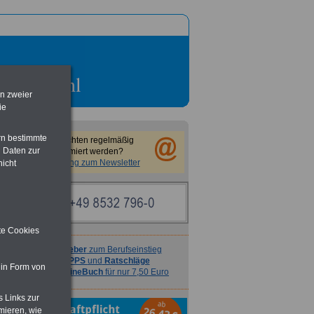
en zweier
ie
rn bestimmte
Sie möchten regelmäßig
 Daten zur
informiert werden?
Anmeldung zum Newsletter
nicht
ite Cookies
Ratgeber
zum Berufseinstieg
TIPPS
und
Ratschläge
 in Form von
>>>
OnlineBuch
für nur 7,50 Euro
s Links zur
mieren, wie