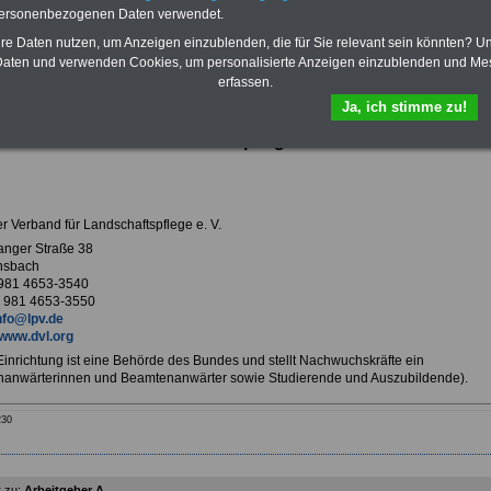
Krankenversicherung
personenbezogenen Daten verwendet.
hre Daten nutzen, um Anzeigen einzublenden, die für Sie relevant sein könnten? U
aten und verwenden Cookies, um personalisierte Anzeigen einzublenden und Me
erfassen.
ur Übersicht Arbeitgeber A
Ja, ich stimme zu!
her Verband für Landschaftspflege e. V. in Ansbach
r Verband für Landschaftspflege e. V.
nger Straße 38
nsbach
 981 4653-3540
 981 4653-3550
nfo@lpv.de
www.dvl.org
 Einrichtung ist eine Behörde des Bundes und stellt Nachwuchskräfte ein
anwärterinnen und Beamtenanwärter sowie Studierende und Auszubildende).
230
 zu:
Arbeitgeber A