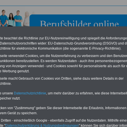
e beachtet die Richtlinie zur EU-Nutzereinwilligung und spiegelt die Anforderung
 Datenschutzvorschriften wider: EU-Datenschutz-Grundverordnung (DSGVO) und d
chtlinie für elektronische Kommunikation (die sogenannte E-Privacy-Richtlinie).
tseite verwendet Cookies, um die Nutzererfahrung zu verbessern und den Benutze
unktionen bereitzustellen. Es werden Nutzerdaten - auch ihre personenbezogenen
ung von Anzeigen verwendet - und Cookies sowohl für personalisierte als auch für 
te Werbung genutzt.
her Verband für Landschaftspflege e. V. in Ansbach
tseite macht Gebrauch von Cookies von Dritten, siehe dazu weitere Details in der
htlinie.
eile für den öffentlichen Dienst
Buchen Sie diesen Platz für Ihren Banner:
te unsere
Datenschutzrichtlinie
, um mehr darüber zu erfahren, wie diese Internetse
Vergleichen und sparen
:
Schon für 250 Euro können Sie einen
peicher nutzt.
usparen schon ab 16 Jahren
-
Banner (halfsize 234x60) für 6 Monate bzw.
rufsunfähigkeitsabsicherung
-
für 400 Euro bei einer Laufzeit von 12
rankenzusatzversicherung
-
Monaten buchen. Ihr Banner wird auf allen
cken von "Zustimmung" geben Sie dieser Internetseite die Erlaubnis, Informationen
Online-Vergleich Gesetzliche
Einzelseiten von
berufsbilder-online.de
hrem Gerät zu speichern.
das
Formular
Krankenkassen
-
eingebunden. Einfach
ritten - einschließlich Google - ebenfalls Zugriff auf die Nutzerdaten. Mithilfe eine
ausfüllen
Zahnzusatzversicherung
-
oder schreiben Sie uns eine
E-
te "
Datenschutzerklärung & Nutzungsbedingungen
" können Sie sich darüber infor
Vorteile der Privaten
Mail.