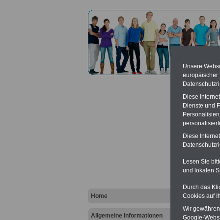
Unsere Websit
europäischer
Datenschutzri
Diese Interne
Dienste und F
Personalisier
personalisier
Deutsc
Diese Interne
Datenschutzric
Vort
Lesen Sie bit
und lokalen S
Ba
Be
K
Durch das Kli
Home
Cookies auf I
Wir gewähren D
Allgemeine Informationen
Google-Websi