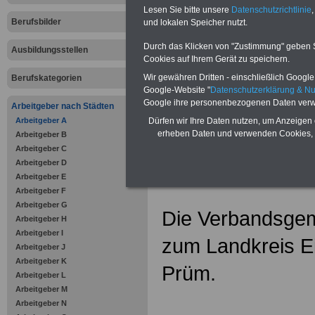
Online-Vergleich Gesetzliche
Lesen Sie bitte unsere
Datenschutzrichtlinie
,
Krankenkassen
-
Berufsbilder
und lokalen Speicher nutzt.
Zahnzusatzversicherung
-
Vorteile der Privaten
Durch das Klicken von "Zustimmung" geben Sie
Ausbildungsstellen
Krankenversicherung
Cookies auf Ihrem Gerät zu speichern.
Wir gewähren Dritten - einschließlich Google -
Berufskategorien
.
Google-Website "
Datenschutzerklärung & N
Google ihre personenbezogenen Daten verw
Arbeitgeber nach Städten
Verbandsg
Arbeitgeber A
Dürfen wir Ihre Daten nutzen, um Anzeigen 
erheben Daten und verwenden Cookies, 
Arbeitgeber B
Arzfeld
Arbeitgeber C
Arbeitgeber D
Arbeitgeber E
Arbeitgeber F
Arbeitgeber G
Die Verbandsgem
Arbeitgeber H
Arbeitgeber I
zum Landkreis Eif
Arbeitgeber J
Arbeitgeber K
Prüm.
Arbeitgeber L
Arbeitgeber M
Arbeitgeber N