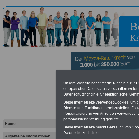
Verbandsg
Unsere Website beachtet die Richtlinie zur 
europäischer Datenschutzvorschriften wide
Datenschutzrichtlinie für elektronische Komm
Arzfeld
Diese Internetseite verwendet Cookies, um 
Dienste und Funktionen bereitzustellen. Es
Personalisierung von Anzeigen verwendet - un
Vorteile für den öffentlichen Dien
personalisierte Werbung genutzt.
Vergleichen und sparen
:
Home
Bausparen schon ab 16 Jahren
Diese Internetseite macht Gebrauch von Cooki
Berufsunfähigkeitsabsicherung
Datenschutzrichtlinie.
Allgemeine Informationen
Krankenzusatzversicherung
-