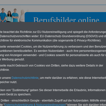
e beachtet die Richtlinie zur EU-Nutzereinwilligung und spiegelt die Anforderung
 Datenschutzvorschriften wider: EU-Datenschutz-Grundverordnung (DSGVO) und d
chtlinie für elektronische Kommunikation (die sogenannte E-Privacy-Richtlinie).
tseite verwendet Cookies, um die Nutzererfahrung zu verbessern und den Benutze
unktionen bereitzustellen. Es werden Nutzerdaten - auch ihre personenbezogenen
ung von Anzeigen verwendet - und Cookies sowohl für personalisierte als auch für 
te Werbung genutzt.
ndsgemeinde Adenau
tseite macht Gebrauch von Cookies von Dritten, siehe dazu weitere Details in der
htlinie.
eile für den öffentlichen Dienst
Buchen Sie diesen Platz für Ihren Banner:
te unsere
Datenschutzrichtlinie
, um mehr darüber zu erfahren, wie diese Internetse
Vergleichen und sparen
:
Schon für 250 Euro können Sie einen
peicher nutzt.
usparen schon ab 16 Jahren
-
Banner (halfsize 234x60) für 6 Monate bzw.
rufsunfähigkeitsabsicherung
-
für 400 Euro bei einer Laufzeit von 12
rankenzusatzversicherung
-
Monaten buchen. Ihr Banner wird auf allen
cken von "Zustimmung" geben Sie dieser Internetseite die Erlaubnis, Informationen
Online-Vergleich Gesetzliche
Einzelseiten von
berufsbilder-online.de
hrem Gerät zu speichern.
das
Formular
Krankenkassen
-
eingebunden. Einfach
ritten - einschließlich Google - ebenfalls Zugriff auf die Nutzerdaten. Mithilfe eine
ausfüllen
Zahnzusatzversicherung
-
oder schreiben Sie uns eine
E-
te "
Datenschutzerklärung & Nutzungsbedingungen
" können Sie sich darüber infor
Vorteile der Privaten
Mail.