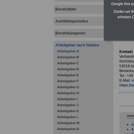
Google ihre 
Berufsbilder
Dürfen wir I
erheben D
.
Ausbildungsstellen
Verba
Berufskategorien
Arbeitgeber nach Städten
Arbeitgeber A
Kontakt
Verband
Arbeitgeber B
Kirchstra
Arbeitgeber C
53518 A
Arbeitgeber D
Bemerku
Arbeitgeber E
Tel.: +4
E-Mail:
v
Arbeitgeber F
https://
Arbeitgeber G
Arbeitgeber H
Arbeitgeber I
Arbeitgeber J
Arbeitgeber K
mehr
Arbeitgeber L
Arbeitgeber M
A
Arbeitgeber N
A