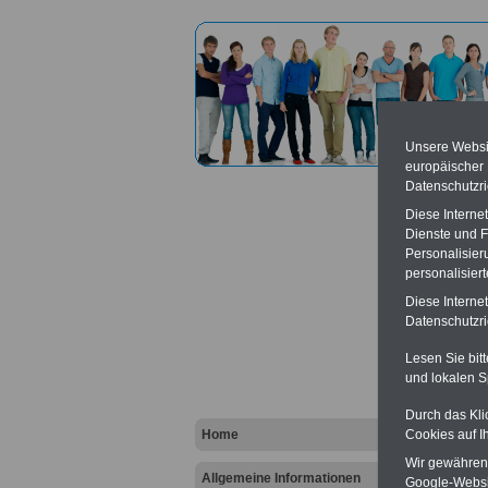
Unsere Websit
europäischer
Datenschutzri
Diese Interne
Dienste und F
Personalisier
personalisier
Verba
Diese Interne
Datenschutzric
Vort
Lesen Sie bit
und lokalen S
Ba
Be
K
Durch das Kli
Home
Cookies auf I
Wir gewähren D
Allgemeine Informationen
Google-Websi