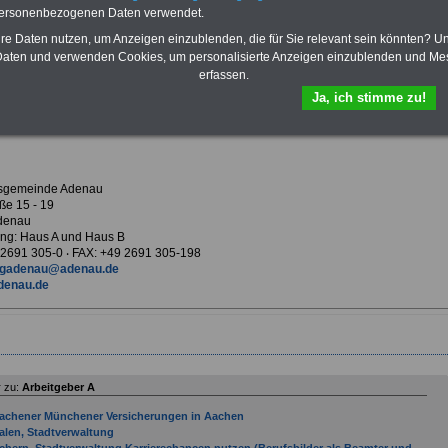
Krankenversicherung
personenbezogenen Daten verwendet.
hre Daten nutzen, um Anzeigen einzublenden, die für Sie relevant sein könnten? U
aten und verwenden Cookies, um personalisierte Anzeigen einzublenden und Me
erfassen.
ndsgemeinde Adenau
Ja, ich stimme zu!
sgemeinde Adenau
ße 15 - 19
denau
ng: Haus A und Haus B
9 2691 305-0 ‧ FAX: +49 2691 305-198
gadenau@adenau.de
adenau.de
 zu:
Arbeitgeber A
achener Münchener Versicherungen in Aachen
alen, Stadtverwaltung