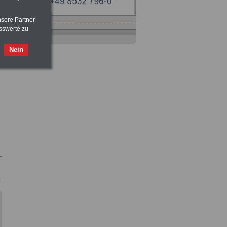
nsere Partner
sswerte zu
Nein
Ratgeber
zum Berufseinstieg
TIPPS
und
Ratschläge
>>>
OnlineBuch
für nur 7,50 Euro