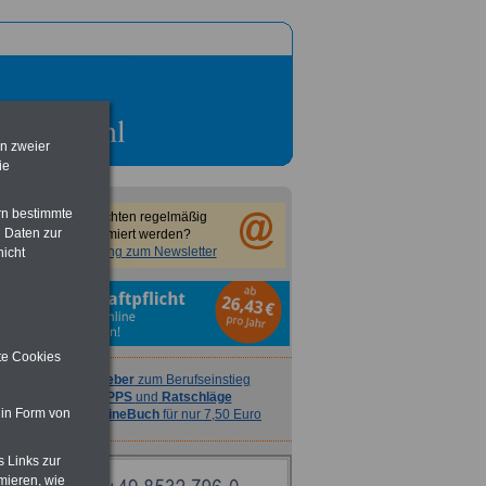
en zweier
ie
rn bestimmte
Sie möchten regelmäßig
 Daten zur
informiert werden?
Anmeldung zum Newsletter
nicht
ite Cookies
Ratgeber
zum Berufseinstieg
TIPPS
und
Ratschläge
 in Form von
>>>
OnlineBuch
für nur 7,50 Euro
s Links zur
mieren, wie