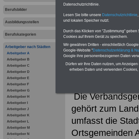
Online-Vergleich Gesetzliche
Datenschutzrichtlinie.
Krankenkassen
-
Berufsbilder
Zahnzusatzversicherung
-
Lesen Sie bitte unsere
Datenschutzrichtlinie
,
Vorteile der Privaten
und lokalen Speicher nutzt.
Ausbildungsstellen
Krankenversicherung
Durch das Klicken von "Zustimmung" geben Sie
Berufskategorien
Cookies auf Ihrem Gerät zu speichern.
.
Wir gewähren Dritten - einschließlich Google -
Arbeitgeber nach Städten
Google-Website "
Datenschutzerklärung & N
Verbandsg
Arbeitgeber A
Google ihre personenbezogenen Daten verw
Arbeitgeber B
Altenkirche
Dürfen wir Ihre Daten nutzen, um Anzeigen 
Arbeitgeber C
erheben Daten und verwenden Cookies, 
Arbeitgeber D
Arbeitgeber E
Arbeitgeber F
Arbeitgeber G
Die Verbandsgem
Arbeitgeber H
Arbeitgeber I
gehört zum Landk
Arbeitgeber J
Arbeitgeber K
umfasst die Stad
Arbeitgeber L
Arbeitgeber M
Ortsgemeinden 
Arbeitgeber N