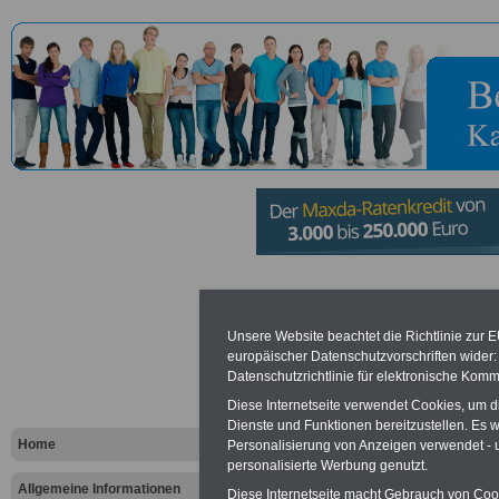
Verbandsg
Unsere Website beachtet die Richtlinie zur 
Altenkirche
europäischer Datenschutzvorschriften wide
Datenschutzrichtlinie für elektronische Komm
Diese Internetseite verwendet Cookies, um 
Vorteile für den öffentlichen Dien
Dienste und Funktionen bereitzustellen. Es
Vergleichen und sparen
:
Home
Personalisierung von Anzeigen verwendet - un
Bausparen schon ab 16 Jahren
personalisierte Werbung genutzt.
Berufsunfähigkeitsabsicherung
Allgemeine Informationen
Krankenzusatzversicherung
-
Diese Internetseite macht Gebrauch von Cooki