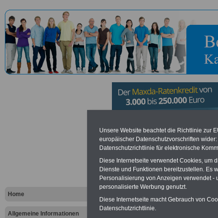
Amtsgerich
Unsere Website beachtet die Richtlinie zur 
europäischer Datenschutzvorschriften wide
Datenschutzrichtlinie für elektronische Komm
Vorteile für den öffentlichen Dien
Diese Internetseite verwendet Cookies, um 
Dienste und Funktionen bereitzustellen. Es
Vergleichen und sparen
:
Personalisierung von Anzeigen verwendet - un
Bausparen schon ab 16 Jahren
Berufsunfähigkeitsabsicherung
personalisierte Werbung genutzt.
Home
Krankenzusatzversicherung
-
Diese Internetseite macht Gebrauch von Cooki
Online-Vergleich Gesetzliche
Datenschutzrichtlinie.
Krankenkassen
-
Allgemeine Informationen