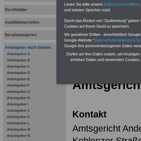
Zahnzusatzversicherung
-
Lesen Sie bitte unsere
Datenschutzrichtlinie
,
Vorteile der Privaten
Berufsbilder
Krankenversicherung
und lokalen Speicher nutzt.
Durch das Klicken von "Zustimmung" geben Sie
Ausbildungsstellen
Cookies auf Ihrem Gerät zu speichern.
Wir gewähren Dritten - einschließlich Google -
Berufskategorien
Google-Website "
Datenschutzerklärung & N
zurück zur Üb
Google ihre personenbezogenen Daten verw
Arbeitgeber nach Städten
Arbeitgeber A
Arbeitgeber A
Dürfen wir Ihre Daten nutzen, um Anzeigen 
erheben Daten und verwenden Cookies, 
Arbeitgeber B
Arbeitgeber C
Arbeitgeber D
Arbeitgeber E
Amtsgerich
Arbeitgeber F
Arbeitgeber G
Arbeitgeber H
Arbeitgeber I
Arbeitgeber J
Kontakt
Arbeitgeber K
Arbeitgeber L
Amtsgericht And
Arbeitgeber M
Arbeitgeber N
Koblenzer Straß