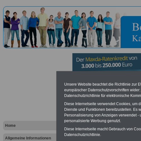
Stadtverwa
Unsere Website beachtet die Richtlinie zur 
europäischer Datenschutzvorschriften wide
Datenschutzrichtlinie für elektronische Komm
Andernach
Diese Internetseite verwendet Cookies, um 
Dienste und Funktionen bereitzustellen. Es
Personalisierung von Anzeigen verwendet - un
Vorteile für den öffentlichen Dien
personalisierte Werbung genutzt.
Vergleichen und sparen
:
Home
Bausparen schon ab 16 Jahren
Diese Internetseite macht Gebrauch von Cooki
Berufsunfähigkeitsabsicherung
Datenschutzrichtlinie.
Allgemeine Informationen
Krankenzusatzversicherung
-