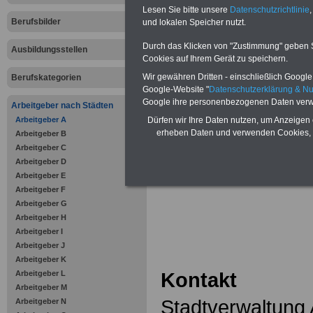
Online-Vergleich Gesetzliche
Lesen Sie bitte unsere
Datenschutzrichtlinie
,
Krankenkassen
-
Berufsbilder
und lokalen Speicher nutzt.
Zahnzusatzversicherung
-
Vorteile der Privaten
Durch das Klicken von "Zustimmung" geben Sie
Ausbildungsstellen
Krankenversicherung
Cookies auf Ihrem Gerät zu speichern.
Wir gewähren Dritten - einschließlich Google -
Berufskategorien
.
Google-Website "
Datenschutzerklärung & N
Google ihre personenbezogenen Daten verw
Arbeitgeber nach Städten
Stadtverwa
Arbeitgeber A
Dürfen wir Ihre Daten nutzen, um Anzeigen 
erheben Daten und verwenden Cookies, 
Arbeitgeber B
Andernach
Arbeitgeber C
Arbeitgeber D
Arbeitgeber E
Arbeitgeber F
Arbeitgeber G
Arbeitgeber H
Arbeitgeber I
Arbeitgeber J
Arbeitgeber K
Kontakt
Arbeitgeber L
Arbeitgeber M
Stadtverwaltung
Arbeitgeber N