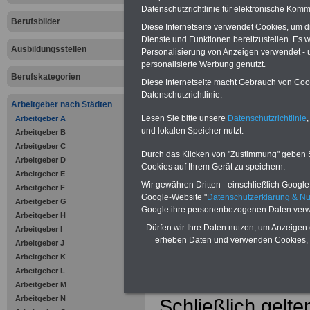
im öffentli
Datenschutzrichtlinie für elektronische Komm
Berufsbilder
Dienst
Diese Internetseite verwendet Cookies, um 
Dienste und Funktionen bereitzustellen. Es
Ausbildungsstellen
Personalisierung von Anzeigen verwendet - un
Das eBook
Beru
personalisierte Werbung genutzt.
Berufskategorien
Diese Internetseite macht Gebrauch von Cooki
im öffentlichen
Datenschutzrichtlinie.
Arbeitgeber nach Städten
richtet sich an B
Lesen Sie bitte unsere
Datenschutzrichtlinie
,
Arbeitgeber A
und lokalen Speicher nutzt.
Arbeitgeber B
öffentlichen Dien
Arbeitgeber C
Durch das Klicken von "Zustimmung" geben Sie
Arbeitgeber D
gleichermaßen fü
Cookies auf Ihrem Gerät zu speichern.
Arbeitgeber E
Wir gewähren Dritten - einschließlich Google -
Arbeitgeber F
Praktikanten, B
Google-Website "
Datenschutzerklärung & N
Arbeitgeber G
Google ihre personenbezogenen Daten verw
Arbeitgeber H
und Referendare. 
Dürfen wir Ihre Daten nutzen, um Anzeigen 
Arbeitgeber I
erheben Daten und verwenden Cookies, 
Arbeitgeber J
gesamte Ausbildu
Arbeitgeber K
Arbeitgeber L
Grundlage und Or
Arbeitgeber M
Arbeitgeber N
Schließlich gelte