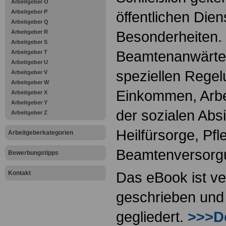
Arbeitgeber O
Arbeitgeber P
öffentlichen Dien
Arbeitgeber Q
Besonderheiten.
Arbeitgeber R
Arbeitgeber S
Beamtenanwärter
Arbeitgeber T
Arbeitgeber U
speziellen Regel
Arbeitgeber V
Arbeitgeber W
Einkommen, Arbei
Arbeitgeber X
Arbeitgeber Y
der sozialen Absi
Arbeitgeber Z
Heilfürsorge, Pf
Arbeitgeberkategorien
Beamtenversorg
Bewerbungstipps
Das eBook ist ve
Kontakt
geschrieben und 
gegliedert.
>>>De