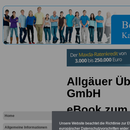
Allgäuer Ü
GmbH
eBook zum
Home
BERUFSEI
Unsere Website beachtet die Richtlinie zur 
Allgemeine Informationen
europäischer Datenschutzvorschriften wide