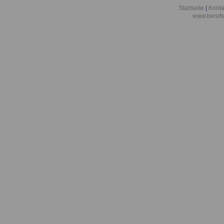
Sänger
Startseite
|
Konta
www.berufs
Berufsbild z
Sängerin
Berufsbild z
Schädlingsb
Berufsbild z
Schädlingsbe
Berufsbild z
Schauspieler
Berufsbild z
Schauspieler