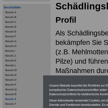
Schädlings
Berufsbilder
Berufe A
Profil
Berufe B
Berufe C
Berufe D
Als Schädlingsb
Berufe E
Berufe F
bekämpfen Sie Sc
Berufe G
Berufe H
(z.B. Mehlmotten
Berufe I
Berufe J
Pilze) und führe
Berufe K
Berufe L
Maßnahmen durch
Berufe M
Berufe N
Kunden und gebe
Berufe O
Berufe P
Unsere Website beachtet die Richtlinie zur 
Gefährdungspoten
Berufe Q
europäischer Datenschutzvorschriften wide
Datenschutzrichtlinie für elektronische Komm
Berufe R
Möglichkeiten. Si
Berufe S
Diese Internetseite verwendet Cookies, um 
Berufe T
Dienste und Funktionen bereitzustellen. Es