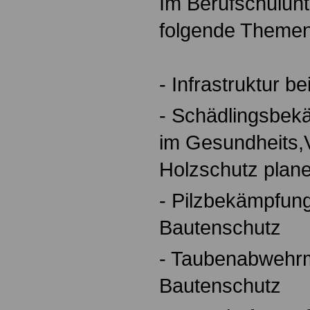
Im Berufschulunt
folgende Themen
- Infrastruktur b
- Schädlingsbe
im Gesundheits,V
Holzschutz plan
- Pilzbekämpfu
Bautenschutz
- Taubenabweh
Bautenschutz