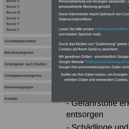
hauptsächlich se
Berufe U
Personalisierung von Anzeigen verwendet - un
personalisierte Werbung genutzt.
Berufe V
im Team für öffen
Berufe W
Diese Internetseite macht Gebrauch von Cooki
Berufe X
Datenschutzrichtlinie.
Auftraggeber.
Berufe Y
Lesen Sie bitte unsere
Datenschutzrichtlinie
,
Berufe Z
Während der Aus
und lokalen Speicher nutzt.
Ausbildungsstellen
z.B.:
Durch das Klicken von "Zustimmung" geben Sie
Cookies auf Ihrem Gerät zu speichern.
Berufskategorien
Wir gewähren Dritten - einschließlich Google -
Google-Website "
Datenschutzerklärung & N
Arbeitgeber nach Städten
- die Bedienung 
Google ihre personenbezogenen Daten verw
Dürfen wir Ihre Daten nutzen, um Anzeigen 
Arbeitgeberkategorien
Schädlingsbekäm
erheben Daten und verwenden Cookies, 
Geräte
Bewerbungstipps
Kontakt
- Gefahrstoffe e
entsorgen
- Schädlinge und