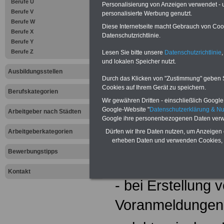
Berufe U
Personalisierung von Anzeigen verwendet - un
- Zahlungsverkeh
Berufe V
personalisierte Werbung genutzt.
Berufe W
Diese Internetseite macht Gebrauch von Cooki
- Termine plane
Berufe X
Datenschutzrichtlinie.
Berufe Y
- Buchführungsk
Berufe Z
Lesen Sie bitte unsere
Datenschutzrichtlinie
,
und lokalen Speicher nutzt.
Ausbildungsstellen
- steuerliche Vor
Durch das Klicken von "Zustimmung" geben Sie
Cookies auf Ihrem Gerät zu speichern.
Berufskategorien
Richtlinien, Rec
Wir gewähren Dritten - einschließlich Google -
Google-Website "
Datenschutzerklärung & N
Arbeitgeber nach Städten
- Besteuerungsg
Google ihre personenbezogenen Daten verw
Dürfen wir Ihre Daten nutzen, um Anzeigen 
Arbeitgeberkategorien
- Einkommensteu
erheben Daten und verwenden Cookies, 
Bewerbungstipps
erstellen
Kontakt
- bei Erstellung
Voranmeldungen 