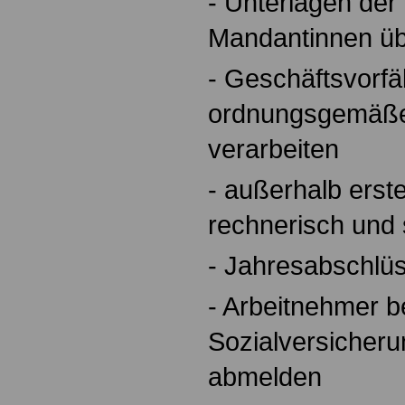
- Unterlagen de
Mandantinnen üb
- Geschäftsvorfä
ordnungsgemäße
verarbeiten
- außerhalb erst
rechnerisch und s
- Jahresabschlüs
- Arbeitnehmer b
Sozialversicheru
abmelden