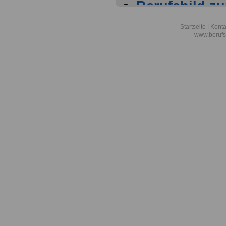
Berufsbild z
Sänger
Startseite
|
Konta
www.berufs
Berufsbild z
Sängerin
Berufsbild z
Schädlingsb
Berufsbild z
Schädlingsbe
Berufsbild z
Schauspieler
Berufsbild z