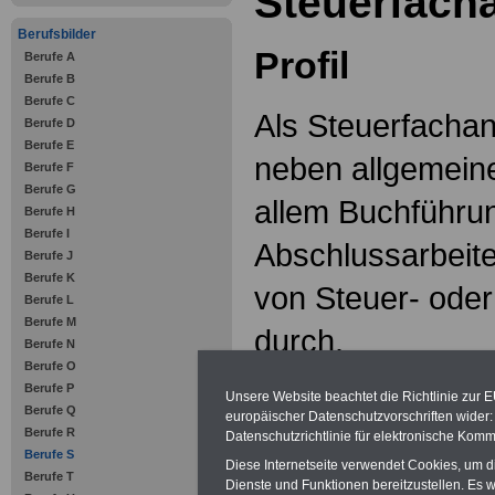
Steuerfacha
Berufsbilder
Profil
Berufe A
Berufe B
Berufe C
Als Steuerfachang
Berufe D
Berufe E
neben allgemeine
Berufe F
Berufe G
allem Buchführu
Berufe H
Berufe I
Abschlussarbeit
Berufe J
Berufe K
von Steuer- oder
Berufe L
Berufe M
durch.
Berufe N
Berufe O
Im Ausbildungsbe
Berufe P
Unsere Website beachtet die Richtlinie zur 
Berufe Q
europäischer Datenschutzvorschriften wide
Berufe R
Datenschutzrichtlinie für elektronische Komm
Berufe S
- Postein- und P
Diese Internetseite verwendet Cookies, um 
Berufe T
Dienste und Funktionen bereitzustellen. Es