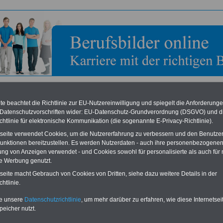
e beachtet die Richtlinie zur EU-Nutzereinwilligung und spiegelt die Anforderung
 Datenschutzvorschriften wider: EU-Datenschutz-Grundverordnung (DSGVO) und d
chtlinie für elektronische Kommunikation (die sogenannte E-Privacy-Richtlinie).
bild zum Ausbildungsberuf: Siebdruckerin
tseite verwendet Cookies, um die Nutzererfahrung zu verbessern und den Benutze
unktionen bereitzustellen. Es werden Nutzerdaten - auch ihre personenbezogenen
elations
,
Medien
,
Marketing
,
Design
ung von Anzeigen verwendet - und Cookies sowohl für personalisierte als auch für 
te Werbung genutzt.
uckerin
tseite macht Gebrauch von Cookies von Dritten, siehe dazu weitere Details in der
htlinie.
te unsere
Datenschutzrichtlinie
, um mehr darüber zu erfahren, wie diese Internetse
rucker drucken Sie Bilder, Schrift und grafische Formen auf schwer zu
peicher nutzt.
de Materialien wie z.B. Metall, Glas oder Kunststoff.
dungsbetrieb lernt man z.B.: