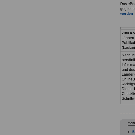
Das eBoo
gegliede
werden
Zum
Ko
können 
Publika
(Laufze
Nach Ih
persönl
Infor-ma
und des
Länder)
OnlineB
wichtig
Dienst. 
Checkli
Schriftw
mehr
B