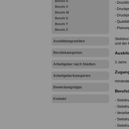
Berufe U
- Druckf
Berufe V
- Druckp
Berufe W
- Druckp
Berufe X
- Qualitä
Berufe Y
- Planun
Berufe Z
Siebdruc
Ausbildungsstellen
und der
Berufskategorien
Ausbil
3 Jahre
Arbeitgeber nach Städten
Zugang
Arbeitgeberkategorien
mindeste
Bewerbungstipps
Berufsi
Kontakt
- Siebdr
- Siebdr
- Verarb
- Siebdr
- Siebdr