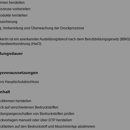
ormen herstellen
rozesse vorbereiten
rodukte herstellen
tssicherung
g, Vorbereitung und Überwachung der Druckprozesse
ker/in ist ein anerkannter Ausbildungsberuf nach dem Berufsbildungsgesetz (BBiG
 Handwerksordnung (HwO).
dungsdauer
svoraussetzungen
ns Hauptschulabschluss
nhalt
uckformen herstellen
uck auf verschiedenen Bedruckstoffen
eitungseigenschaften von Bedruckstoffen prüfen
uckvorlagen manuell oder über DTP herstellen
uckfarben auf den Bedruckstoff und Maschinentyp abstimmen