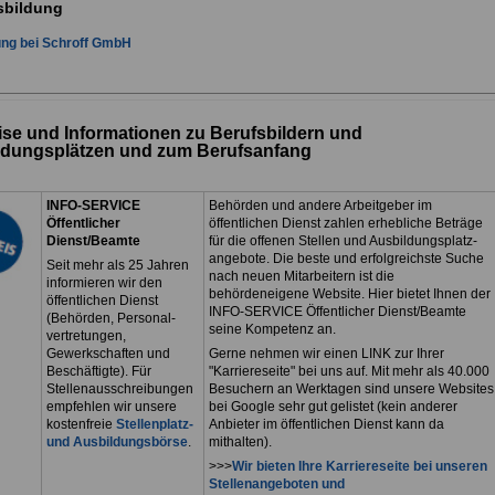
sbildung
ung bei Schroff GmbH
se und Informationen zu Berufsbildern und
ldungsplätzen und zum Berufsanfang
INFO-SERVICE
Behörden und andere Arbeitgeber im
Öffentlicher
öffentlichen Dienst zahlen erhebliche Beträge
Dienst/Beamte
für die offenen Stellen und Ausbildungsplatz-
angebote. Die beste und erfolgreichste Suche
Seit mehr als 25 Jahren
nach neuen Mitarbeitern ist die
informieren wir den
behördeneigene Website. Hier bietet Ihnen der
öffentlichen Dienst
INFO-SERVICE Öffentlicher Dienst/Beamte
(Behörden, Personal-
seine Kompetenz an.
vertretungen,
Gewerkschaften und
Gerne nehmen wir einen LINK zur Ihrer
Beschäftigte). Für
"Karriereseite" bei uns auf. Mit mehr als 40.000
Stellenausschreibungen
Besuchern an Werktagen sind unsere Websites
empfehlen wir unsere
bei Google sehr gut gelistet (kein anderer
kostenfreie
Stellenplatz-
Anbieter im öffentlichen Dienst kann da
und Ausbildungsbörse
.
mithalten).
>>>
Wir bieten Ihre Karriereseite bei unseren
Stellenangeboten und