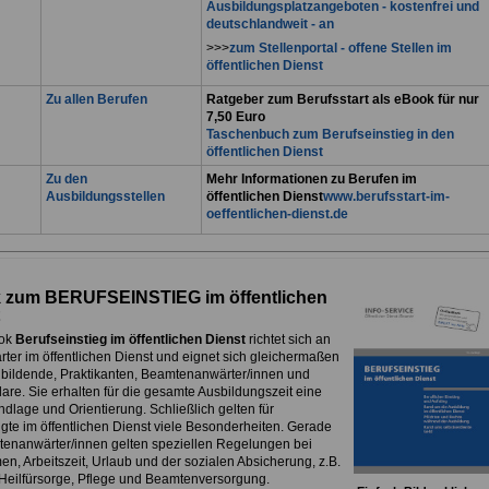
Ausbildungsplatzangeboten - kostenfrei und
deutschlandweit - an
>>>
zum Stellenportal - offene Stellen im
öffentlichen Dienst
Zu allen Berufen
Ratgeber zum Berufsstart als eBook für nur
7,50 Euro
Taschenbuch zum Berufseinstieg in den
öffentlichen Dienst
Zu den
Mehr Informationen zu Berufen im
Ausbildungsstellen
öffentlichen Dienst
www.berufsstart-im-
oeffentlichen-dienst.de
 zum BERUFSEINSTIEG im öffentlichen
ok
Berufseinstieg im öffentlichen Dienst
richtet sich an
rter im öffentlichen Dienst und eignet sich gleichermaßen
ubildende, Praktikanten, Beamtenanwärter/innen und
are. Sie erhalten für die gesamte Ausbildungszeit eine
dlage und Orientierung. Schließlich gelten für
igte im öffentlichen Dienst viele Besonderheiten. Gerade
tenanwärter/innen gelten speziellen Regelungen bei
n, Arbeitszeit, Urlaub und der sozialen Absicherung, z.B.
, Heilfürsorge, Pflege und Beamtenversorgung.