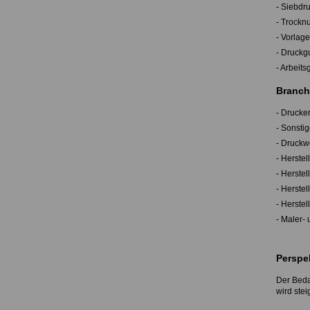
- Siebdr
- Trockn
- Vorlag
- Druckg
- Arbeit
Branch
- Drucke
- Sonsti
- Druckw
- Herste
- Herste
- Herstel
- Herste
- Maler-
Perspe
Der Beda
wird stei