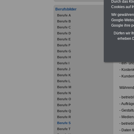
Durch das Kli
- Druckf
Cookies auf I
Berufsbilder
- Siebdru
Wir gewähren D
Berufe A
- Farbtö
Google-Websi
Berufe B
Google ihre 
- Bedruc
Berufe C
- Druckm
Dürfen wir I
Berufe D
erheben D
- Druckf
Berufe E
Berufe F
- Siebdr
Berufe G
- techni
Berufe H
- ein- u
Berufe I
Berufe J
- Kostenk
Berufe K
- Kunden
Berufe L
Berufe M
Während d
Berufe N
- betrie
Berufe O
- Aufträg
Berufe P
- Gestal
Berufe Q
- Medien
Berufe R
Berufe S
- betrieb
Berufe T
- Daten 