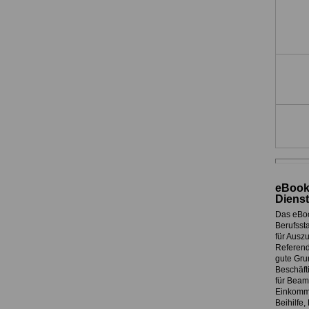
eBook
Dienst
Das eBo
Berufssta
für Ausz
Referend
gute Grun
Beschäft
für Beam
Einkomme
Beihilfe