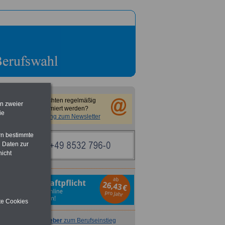
Sie möchten regelmäßig
en zweier
informiert werden?
ie
Anmeldung zum Newsletter
rn bestimmte
 Daten zur
nicht
ite Cookies
Ratgeber
zum Berufseinstieg