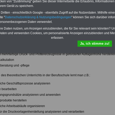
cken von "Zustimmung" geben Sie dieser Internetseite die Erlaubnis, Informationen
ormträger auswählen, prüfen und vorbereiteen
hrem Gerät zu speichern.
ckform herstellen
ritten - einschließlich Google - ebenfalls Zugriff auf die Nutzerdaten. Mithilfe eine
ne mischen, abstimmen und andrucken,
te "
Datenschutzerklärung & Nutzungsbedingungen
" können Sie sich darüber infor
personenbezogenen Daten verwendet.
kstoffe verwendungsbezogen auswählen und einsetzen
aschine auftragsbezogen einrichten
hre Daten nutzen, um Anzeigen einzublenden, die für Sie relevant sein könnten? U
aten und verwenden Cookies, um personalisierte Anzeigen einzublenden und Me
ormträger unter Berücksichtigung des Druckbildes auswählen
erfassen.
uckformen herstellen
Ja, ich stimme zu!
sche Einrichtungen warten
nd mehrfarbige Druck- und Plottererzeugnisse in geforderter Auflagenhöhe herstelle
alkulation
beratung und -pflege
es theoretischen Unterrichts in der Berufsschule lernt man z.B.:
bliche Geschäftsprozesse analysieren
e bearbeiten
tungsgrundsätze analysieren und anwenden
produkte herstellen
liche Arbeitsabläufe organisieren
für die Druckvorlagenherstellung analysieren und verarbeiten