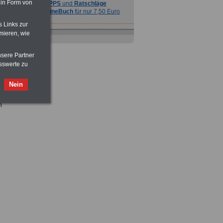
 in Form von
TIPPS
und
Ratschläge
>>>
OnlineBuch
für nur 7,50 Euro
s Links zur
mieren, wie
nsere Partner
sswerte zu
Nein
n
Ratgeber
zum Berufseinstieg
TIPPS
und
Ratschläge
>>>
OnlineBuch
für nur 7,50 Euro