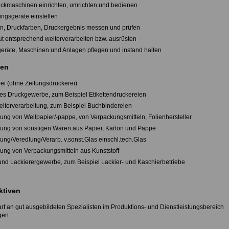
uckmaschinen einrichten, umrichten und bedienen
ungsgeräte einstellen
en, Druckfarben, Druckergebnis messen und prüfen
ut entsprechend weiterverarbeiten bzw. ausrüsten
sgeräte, Maschinen und Anlagen pflegen und instand halten
en
rei (ohne Zeitungsdruckerei)
ges Druckgewerbe, zum Beispiel Etikettendruckereien
eiterverarbeitung, zum Beispiel Buchbindereien
llung von Wellpapier/-pappe, von Verpackungsmitteln, Folienhersteller
llung von sonstigen Waren aus Papier, Karton und Pappe
lung/Veredlung/Verarb. v.sonst.Glas einschl.tech.Glas
llung von Verpackungsmitteln aus Kunststoff
 und Lackierergewerbe, zum Beispiel Lackier- und Kaschierbetriebe
ktiven
rf an gut ausgebildeten Spezialisten im Produktions- und Dienstleistungsbereich
gen.