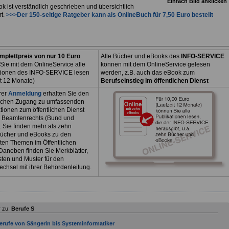
Einfach Bild anklicken
k ist verständlich geschrieben und übersichtlich
rt.
>>>Der 150-seitige Ratgeber kann als
OnlineBuch
für 7,50 Euro bestellt
mplettpreis von nur 10 Euro
Alle Bücher und eBooks des
INFO-SERVICE
Sie mit dem OnlineService alle
können mit dem OnlineService gelesen
tionen des INFO-SERVICE lesen
werden, z.B. auch das eBook zum
it 12 Monate)
Berufseinstieg im öffentlichen Dienst
rer
Anmeldung
erhalten Sie den
ichen Zugang zu umfassenden
tionen zum öffentlichen Dienst
 Beamtenrechts (Bund und
. Sie finden mehr als zehn
ücher und eBooks zu den
sten Themen im Öffentlichen
Daneben finden Sie Merkblätter,
sten und Muster für den
echsel mit ihrer Behördenleitung.
 zu:
Berufe S
erufe von Sängerin bis Systeminformatiker