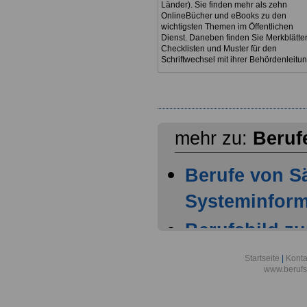
Länder). Sie finden mehr als zehn
OnlineBücher und eBooks zu den
wichtigsten Themen im Öffentlichen
Dienst. Daneben finden Sie Merkblätter
Checklisten und Muster für den
Schriftwechsel mit ihrer Behördenleitun
mehr zu:
Beruf
Berufe von S
Systeminform
Berufsbild z
Sänger
Startseite
|
Konta
www.berufs
Berufsbild z