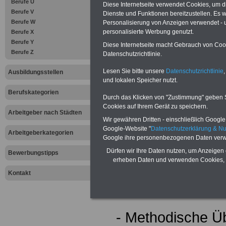
Berufe U
lernt man z.B.:
Diese Internetseite verwendet Cookies, um 
Berufe V
Dienste und Funktionen bereitzustellen. Es
Berufe W
Personalisierung von Anzeigen verwendet - un
personalisierte Werbung genutzt.
Berufe X
Berufe Y
- Sozialpflegeri
Diese Internetseite macht Gebrauch von Cooki
Berufe Z
Datenschutzrichtlinie.
- Gesundheits- u
Lesen Sie bitte unsere
Datenschutzrichtlinie
,
Ausbildungsstellen
und lokalen Speicher nutzt.
- Berufs- und R
Berufskategorien
Durch das Klicken von "Zustimmung" geben Sie
Cookies auf Ihrem Gerät zu speichern.
- Wirtschaftsleh
Arbeitgeber nach Städten
Wir gewähren Dritten - einschließlich Google -
Google-Website "
Datenschutzerklärung & N
Arbeitgeberkategorien
Google ihre personenbezogenen Daten verw
Dürfen wir Ihre Daten nutzen, um Anzeigen 
Bewerbungstipps
Im praktischen Te
erheben Daten und verwenden Cookies, 
man z.B.:
Kontakt
- Methodische Ü