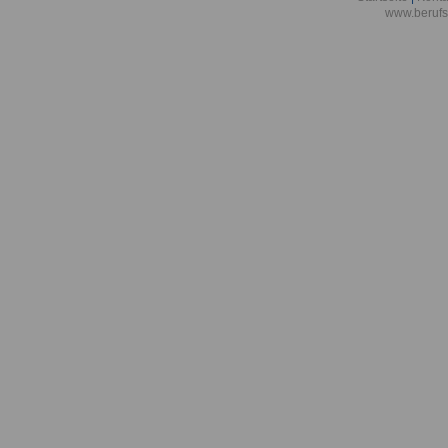
www.berufs
Karrierechan
(Berufsbilder
Arneitnehmer
Adam Opel AG 
Alb-Elektrizi
eG - offline
Allgäuer Üb
Allianz Vers
Amtsgericht 
(Westerwald)
Amtsgericht 