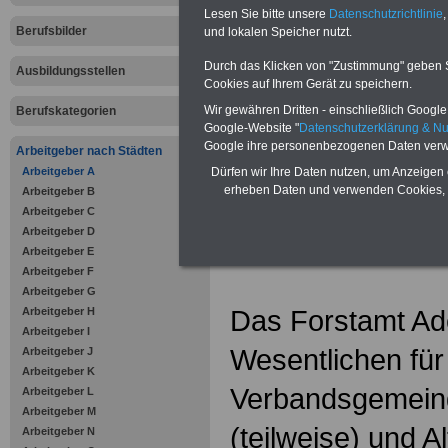
Zahnzusatzversicherung
-
Lesen Sie bitte unsere
Datenschutzrichtlinie
,
Vorteile der Privaten
Berufsbilder
Krankenversicherung
und lokalen Speicher nutzt.
Durch das Klicken von "Zustimmung" geben Sie
Ausbildungsstellen
Cookies auf Ihrem Gerät zu speichern.
Wir gewähren Dritten - einschließlich Google -
Berufskategorien
Google-Website "
Datenschutzerklärung & N
zurück zur Über
Google ihre personenbezogenen Daten verw
Arbeitgeber nach Städten
Arbeitgeber A
Dürfen wir Ihre Daten nutzen, um Anzeigen 
erheben Daten und verwenden Cookies, 
Arbeitgeber B
Arbeitgeber C
Forstamt A
Arbeitgeber D
Arbeitgeber E
Arbeitgeber F
Arbeitgeber G
Das Forstamt Ad
Arbeitgeber H
Arbeitgeber I
Wesentlichen für
Arbeitgeber J
Arbeitgeber K
Verbandsgemein
Arbeitgeber L
Arbeitgeber M
(teilweise) und A
Arbeitgeber N