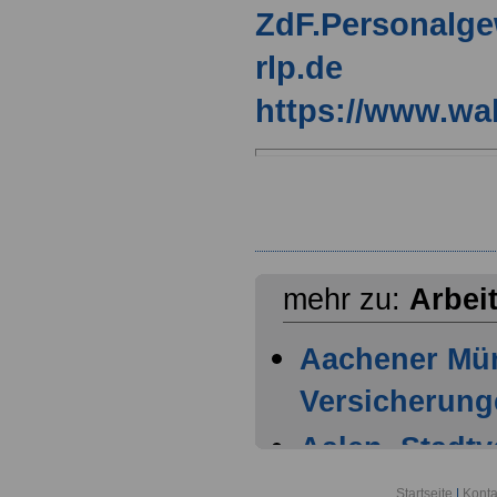
ZdF.Personalg
rlp.de
https://www.wal
mehr zu:
Arbei
Aachener Mü
Versicherung
Aalen, Stadt
Achern, Stad
Startseite
|
Konta