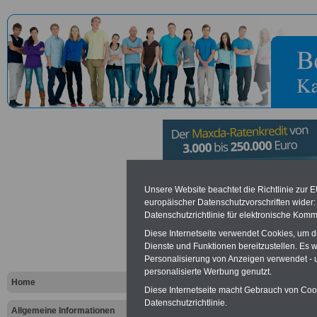
Forstamt A
Unsere Website beachtet die Richtlinie zur 
europäischer Datenschutzvorschriften wide
Datenschutzrichtlinie für elektronische Komm
Vorteile für den öffentlichen Dien
Diese Internetseite verwendet Cookies, um 
Dienste und Funktionen bereitzustellen. Es
Vergleichen und sparen
:
Personalisierung von Anzeigen verwendet - un
Bausparen schon ab 16 Jahren
Berufsunfähigkeitsabsicherung
personalisierte Werbung genutzt.
Home
Krankenzusatzversicherung
-
Diese Internetseite macht Gebrauch von Cooki
Online-Vergleich Gesetzliche
Datenschutzrichtlinie.
Krankenkassen
-
Allgemeine Informationen