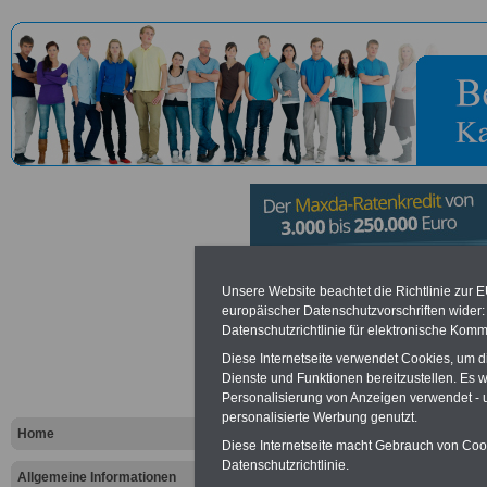
Hauptzolla
Unsere Website beachtet die Richtlinie zur 
europäischer Datenschutzvorschriften wide
Datenschutzrichtlinie für elektronische Komm
Augsburg
Diese Internetseite verwendet Cookies, um 
Dienste und Funktionen bereitzustellen. Es
Personalisierung von Anzeigen verwendet - un
Vorteile für den öffentlichen Dien
personalisierte Werbung genutzt.
Vergleichen und sparen
:
Home
Bausparen schon ab 16 Jahren
Diese Internetseite macht Gebrauch von Cooki
Berufsunfähigkeitsabsicherung
Datenschutzrichtlinie.
Allgemeine Informationen
Krankenzusatzversicherung
-