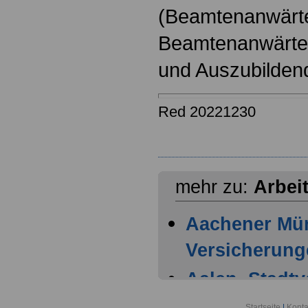
(Beamtenanwärt
Beamtenanwärter
und Auszubilden
Red 20221230
mehr zu:
Arbei
Aachener Mü
Versicherung
Aalen, Stadt
Achern, Stad
Startseite
|
Konta