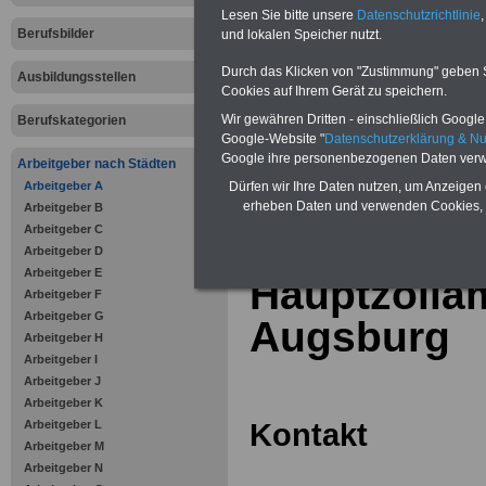
Online-Vergleich Gesetzliche
Lesen Sie bitte unsere
Datenschutzrichtlinie
,
Krankenkassen
-
Berufsbilder
und lokalen Speicher nutzt.
Zahnzusatzversicherung
-
Vorteile der Privaten
Durch das Klicken von "Zustimmung" geben Sie
Ausbildungsstellen
Krankenversicherung
Cookies auf Ihrem Gerät zu speichern.
Wir gewähren Dritten - einschließlich Google -
Berufskategorien
Google-Website "
Datenschutzerklärung & N
Google ihre personenbezogenen Daten verw
Arbeitgeber nach Städten
Arbeitgeber A
zurück zur Über
Dürfen wir Ihre Daten nutzen, um Anzeigen 
erheben Daten und verwenden Cookies, 
Arbeitgeber B
Arbeitgeber C
Arbeitgeber D
Arbeitgeber E
Hauptzolla
Arbeitgeber F
Arbeitgeber G
Augsburg
Arbeitgeber H
Arbeitgeber I
Arbeitgeber J
Arbeitgeber K
Kontakt
Arbeitgeber L
Arbeitgeber M
Arbeitgeber N