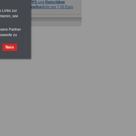
TIPPS
und
Ratschläge
>>>
OnlineBuch
für nur 7,50 Euro
s Links zur
mieren, wie
nsere Partner
sswerte zu
Nein
Ratgeber
zum Berufseinstieg
TIPPS
und
Ratschläge
>>>
OnlineBuch
für nur 7,50 Euro