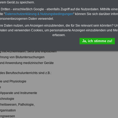
hrem Gerät zu speichern.
en und Organisation des Gesundheitswesens
ritten - einschließlich Google - ebenfalls Zugriff auf die Nutzerdaten. Mithilfe eine
hygiene
te "
Datenschutzerklärung & Nutzungsbedingungen
" können Sie sich darüber infor
men zur ersten Hilfe
personenbezogenen Daten verwendet.
eiten und deren Fachausdrücke
hre Daten nutzen, um Anzeigen einzublenden, die für Sie relevant sein könnten? U
nschliche Organismus
aten und verwenden Cookies, um personalisierte Anzeigen einzublenden und Me
en situationsgerecht betreuen
erfassen.
tungsarbeiten
Ja, ich stimme zu!
ation einer Arztpraxis
mit Arzneimitteln, Sera und Impfstoffen
ührung von Blutuntersuchungen
 und Anwendung medizinischer Geräte
es Berufsschulunterrichts sind z.B.:
ie und Physiologie
e
, Apparate und Instrumente
echnologie
heitswesen, Pathologie,
rganisation
ungswesen