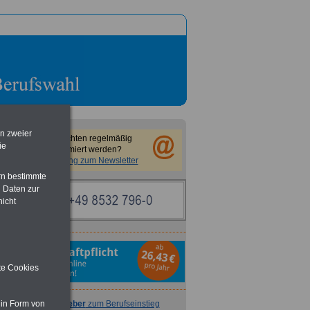
en zweier
Sie möchten regelmäßig
ie
informiert werden?
Anmeldung zum Newsletter
rn bestimmte
 Daten zur
nicht
ite Cookies
Ratgeber
zum Berufseinstieg
 in Form von