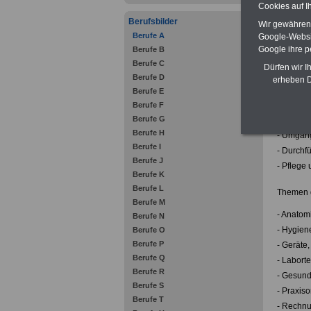
Cookies auf I
- Aufgab
Berufsbilder
Wir gewähren D
- Praxis
Berufe A
Google-Websi
- Maßnah
Google ihre 
Berufe B
- Krankh
Berufe C
Dürfen wir I
- der me
Berufe D
erheben D
- Patient
Berufe E
- Verwal
Berufe F
Berufe G
- Organis
Berufe H
- Umgang 
Berufe I
- Durchf
Berufe J
- Pflege
Berufe K
Berufe L
Themen d
Berufe M
- Anatom
Berufe N
- Hygien
Berufe O
Berufe P
- Geräte
Berufe Q
- Labort
Berufe R
- Gesund
Berufe S
- Praxiso
Berufe T
- Rechn