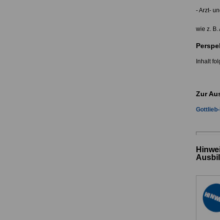
- Arzt- u
wie z. B
Perspe
Inhalt fol
Zur Au
Gottlieb
Hinwei
Ausbi