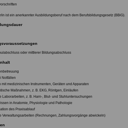
orschriften
er/in ist ein anerkannter Ausbildungsberuf nach dem Berufsbildungsgesetz (BBiG).
dungsdauer
svoraussetzungen
ulabschluss oder mittlerer Bildungsabschluss
nhalt
tenbetreuung
ei Notfällen
en mit medizinischen Instrumenten, Geräten und Apparaten
stische Maßnahmen, z. B. EKG, Röntgen, Einläufen
e Laborarbeiten, z. B. Harn-, Blut- und Stuhluntersuchungen
issen in Anatomie, Physiologie und Pathologie
sation des Praxisablauf
he Verwaltungsarbeiten (Rechnungen, Zahlungsvorgänge abwickeln)
en