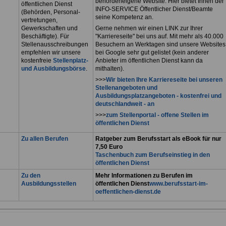
behördeneigene Website. Hier bietet Ihnen der
öffentlichen Dienst
INFO-SERVICE Öffentlicher Dienst/Beamte
(Behörden, Personal-
seine Kompetenz an.
vertretungen,
Gewerkschaften und
Gerne nehmen wir einen LINK zur Ihrer
Beschäftigte). Für
"Karriereseite" bei uns auf. Mit mehr als 40.000
Stellenausschreibungen
Besuchern an Werktagen sind unsere Websites
empfehlen wir unsere
bei Google sehr gut gelistet (kein anderer
kostenfreie
Stellenplatz-
Anbieter im öffentlichen Dienst kann da
und Ausbildungsbörse
.
mithalten).
>>>
Wir bieten Ihre Karriereseite bei unseren
Stellenangeboten und
Ausbildungsplatzangeboten - kostenfrei und
deutschlandweit - an
>>>
zum Stellenportal - offene Stellen im
öffentlichen Dienst
Zu allen Berufen
Ratgeber zum Berufsstart als eBook für nur
7,50 Euro
Taschenbuch zum Berufseinstieg in den
öffentlichen Dienst
Zu den
Mehr Informationen zu Berufen im
Ausbildungsstellen
öffentlichen Dienst
www.berufsstart-im-
oeffentlichen-dienst.de