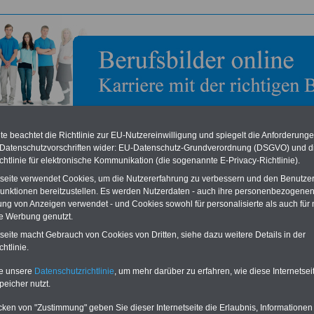
e beachtet die Richtlinie zur EU-Nutzereinwilligung und spiegelt die Anforderung
 Datenschutzvorschriften wider: EU-Datenschutz-Grundverordnung (DSGVO) und d
chtlinie für elektronische Kommunikation (die sogenannte E-Privacy-Richtlinie).
tseite verwendet Cookies, um die Nutzererfahrung zu verbessern und den Benutze
bild zum Ausbildungsberuf: Arzthelferin
unktionen bereitzustellen. Es werden Nutzerdaten - auch ihre personenbezogenen
ung von Anzeigen verwendet - und Cookies sowohl für personalisierte als auch für 
ng
,
Gesundheit
,
Pflege
te Werbung genutzt.
lferin
tseite macht Gebrauch von Cookies von Dritten, siehe dazu weitere Details in der
htlinie.
te unsere
Datenschutzrichtlinie
, um mehr darüber zu erfahren, wie diese Internetse
elfer und Arzthelferinnen betreuen Sie Patienten in der Arztpraxis, leisten Hilfe bei
peicher nutzt.
n, arbeiten mit medizinischen Instrumenten, Geräten und Apparaten.
der Ausbildung in den Arztpraxen lernt man z.B.:
cken von "Zustimmung" geben Sie dieser Internetseite die Erlaubnis, Informationen