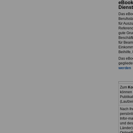
eBook
Dienst
Das eBo
Berufssta
für Ausz
Referend
gute Grun
Beschäft
für Beam
Einkomme
Beihilfe
Das eBoo
gegliede
werden
Zum
Ko
können 
Publika
(Laufze
Nach Ih
persönl
Infor-ma
und des
Länder)
OnlineB