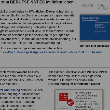
 zum BERUFSEINSTIEG im öffentlichen
ok
Berufseinstieg im öffentlichen Dienst
richtet sich an
rter im öffentlichen Dienst und eignet sich gleichermaßen
ubildende, Praktikanten, Beamtenanwärter/innen und
are. Sie erhalten für die gesamte Ausbildungszeit eine
dlage und Orientierung. Schließlich gelten für
igte im öffentlichen Dienst viele Besonderheiten. Gerade
tenanwärter/innen gelten speziellen Regelungen bei
n, Arbeitszeit, Urlaub und der sozialen Absicherung, z.B.
, Heilfürsorge, Pflege und Beamtenversorgung.
Einfach Bild anklicken
k ist verständlich geschrieben und übersichtlich
rt.
>>>Der 150-seitige Ratgeber kann als
OnlineBuch
für 7,50 Euro bestellt
mplettpreis von nur 10 Euro
Alle Bücher und eBooks des
INFO-SERVICE
Sie mit dem OnlineService alle
können mit dem OnlineService gelesen
tionen des INFO-SERVICE lesen
werden, z.B. auch das eBook zum
it 12 Monate)
Berufseinstieg im öffentlichen Dienst
rer
Anmeldung
erhalten Sie den
ichen Zugang zu umfassenden
tionen zum öffentlichen Dienst
 Beamtenrechts (Bund und
. Sie finden mehr als zehn
ücher und eBooks zu den