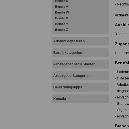
Berufe U
- Rechtsv
Berufe V
Berufe W
Arzthelf
Berufe X
Berufe Y
Ausbil
Berufe Z
3 Jahre
Ausbildungsstellen
Zugang
Berufskategorien
Hauptsch
Berufsi
Arbeitgeber nach Städten
- Patien
Arbeitgeberkategorien
- Hilfe b
- Arbeit
Bewerbungstipps
- diagno
- einfach
Kontakt
- Grundw
- Organi
- einfac
Branch