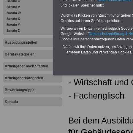
Lesen Sie bitte unsere
Datenschutzrichtlinie
,
Berufe U
folgende Inhalte v
und lokalen Speicher nutzt.
Berufe V
Berufe W
Durch das Klicken von "Zustimmung" geben Sie
Berufe X
Cookies auf Ihrem Gerät zu speichern.
Berufe Y
- Gebäudeverwa
Wir gewähren Dritten - einschließlich Google -
Berufe Z
Google-Website "
Datenschutzerklärung & N
- Systemtechnik 
Google ihre personenbezogenen Daten verw
Ausbildungsstellen
Dürfen wir Ihre Daten nutzen, um Anzeigen 
erheben Daten und verwenden Cookies, 
- Infrastrukturel
Berufskategorien
- Sprache und K
Arbeitgeber nach Städten
Arbeitgeberkategorien
- Wirtschaft und 
Bewerbungstipps
- Fachenglisch
Kontakt
Bei dem Ausbildu
für Gebäudeservi