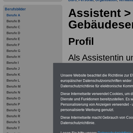
Büro
,
Personal
,
Organisation
,
Verwalt
Assistent >
Berufsbilder
Berufe A
Gebäudeser
Berufe B
Berufe C
Berufe D
Profil
Berufe E
Berufe F
Berufe G
Als Assistentin u
Berufe H
Berufe I
Bereich Gebäud
Berufe J
Berufe K
Unsere Website beachtet die Richtlinie zur 
Sie und warten v
Berufe L
europäischer Datenschutzvorschriften wide
Datenschutzrichtlinie für elektronische Komm
Berufe M
haustechnische 
Berufe N
Diese Internetseite verwendet Cookies, um 
Berufe O
Dienste und Funktionen bereitzustellen. Es
Sie meist in größ
Berufe P
Personalisierung von Anzeigen verwendet - un
personalisierte Werbung genutzt.
Berufe Q
Gebäuden oder in
Berufe R
Diese Internetseite macht Gebrauch von Cooki
Berufe S
Datenschutzrichtlinie.
Während der Aus
Berufe T