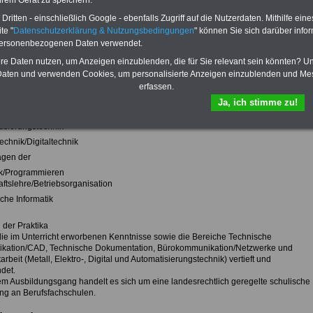
hrem Gerät zu speichern.
bung und Verständlichmachung der jeweiligen Unternehmensprodukte.
der gesamten Ausbildung, in der auch berufsspezifische Praktika vorgesehen sind
ritten - einschließlich Google - ebenfalls Zugriff auf die Nutzerdaten. Mithilfe eine
B. folgende Lerngebiete unterrichtet:
te "
Datenschutzerklärung & Nutzungsbedingungen
" können Sie sich darüber infor
personenbezogenen Daten verwendet.
atik
hre Daten nutzen, um Anzeigen einzublenden, die für Sie relevant sein könnten? U
aten und verwenden Cookies, um personalisierte Anzeigen einzublenden und Me
sches Englisch
erfassen.
nen- und Gerätetechnik
Ja, ich stimme zu!
etechnik
tisierungstechnik
technik/Digitaltechnik
agen der
ik/Programmieren
aftslehre/Betriebsorganisation
che Informatik
der Praktika
ie im Unterricht erworbenen Kenntnisse sowie die Bereiche Technische
ation/CAD, Technische Dokumentation, Bürokommunikation/Netzwerke und
arbeit (Metall, Elektro-, Digital und Automatisierungstechnik) vertieft und
det.
em Ausbildungsgang handelt es sich um eine landesrechtlich geregelte schulische
ng an Berufsfachschulen.