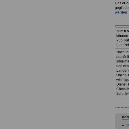
Das eBoo
gegliede
werden
Zum
Ko
können 
Publika
(Laufze
Nach Ih
persönl
Infor-ma
und des
Länder)
OnlineB
wichtig
Dienst. 
Checkli
Schriftw
mehr
B