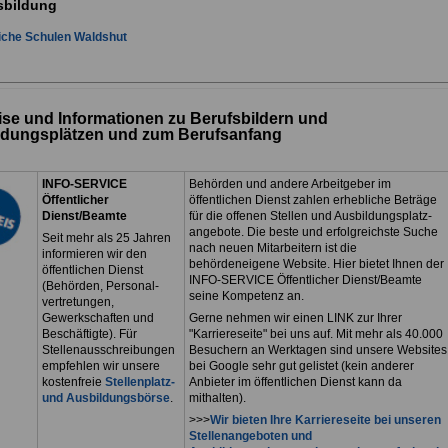
sbildung
iche Schulen Waldshut
se und Informationen zu Berufsbildern und
ldungsplätzen und zum Berufsanfang
INFO-SERVICE
Behörden und andere Arbeitgeber im
Öffentlicher
öffentlichen Dienst zahlen erhebliche Beträge
Dienst/Beamte
für die offenen Stellen und Ausbildungsplatz-
angebote. Die beste und erfolgreichste Suche
Seit mehr als 25 Jahren
nach neuen Mitarbeitern ist die
informieren wir den
behördeneigene Website. Hier bietet Ihnen der
öffentlichen Dienst
INFO-SERVICE Öffentlicher Dienst/Beamte
(Behörden, Personal-
seine Kompetenz an.
vertretungen,
Gewerkschaften und
Gerne nehmen wir einen LINK zur Ihrer
Beschäftigte). Für
"Karriereseite" bei uns auf. Mit mehr als 40.000
Stellenausschreibungen
Besuchern an Werktagen sind unsere Websites
empfehlen wir unsere
bei Google sehr gut gelistet (kein anderer
kostenfreie
Stellenplatz-
Anbieter im öffentlichen Dienst kann da
und Ausbildungsbörse
.
mithalten).
>>>
Wir bieten Ihre Karriereseite bei unseren
Stellenangeboten und