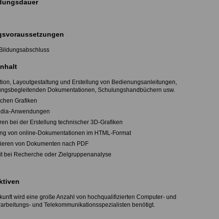
dungsdauer
svoraussetzungen
r Bildungsabschluss
nhalt
tion, Layoutgestaltung und Erstellung von Bedienungsanleitungen,
ungsbegleitenden Dokumentationen, Schulungshandbüchern usw.
schen Grafiken
media-Anwendungen
eren bei der Erstellung technischer 3D-Grafiken
lung von online-Dokumentationen im HTML-Format
tieren von Dokumenten nach PDF
eit bei Recherche oder Zielgruppenanalyse
ktiven
ukunft wird eine große Anzahl von hochqualifizierten Computer- und
arbeitungs- und Telekommunikationsspezialisten benötigt.