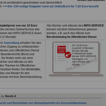
k ist verständlich geschrieben und übersichtlich
rt.
>>>Der 150-seitige Ratgeber kann als
OnlineBuch
für 7,50 Euro bestellt
mplettpreis von nur 10 Euro
Alle Bücher und eBooks des
INFO-SERVICE
Sie mit dem OnlineService alle
können mit dem OnlineService gelesen
tionen des INFO-SERVICE lesen
werden, z.B. auch das eBook zum
it 12 Monate)
Berufseinstieg im öffentlichen Dienst
rer
Anmeldung
erhalten Sie den
ichen Zugang zu umfassenden
tionen zum öffentlichen Dienst
 Beamtenrechts (Bund und
. Sie finden mehr als zehn
ücher und eBooks zu den
sten Themen im Öffentlichen
Daneben finden Sie Merkblätter,
sten und Muster für den
echsel mit ihrer Behördenleitung.
 zu:
Berufe A
erufe und Berufsbilder von Altenpflegehelfer bis Automobilkaufmann