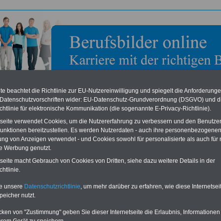
e beachtet die Richtlinie zur EU-Nutzereinwilligung und spiegelt die Anforderung
 Datenschutzvorschriften wider: EU-Datenschutz-Grundverordnung (DSGVO) und d
chtlinie für elektronische Kommunikation (die sogenannte E-Privacy-Richtlinie).
tseite verwendet Cookies, um die Nutzererfahrung zu verbessern und den Benutze
unktionen bereitzustellen. Es werden Nutzerdaten - auch ihre personenbezogenen
bild zum Ausbildungsberuf: Assistentin > techn.
ung von Anzeigen verwendet - und Cookies sowohl für personalisierte als auch für 
nikation u. Dokumentation
te Werbung genutzt.
ik
,
Telekommunikation
tseite macht Gebrauch von Cookies von Dritten, siehe dazu weitere Details in der
htlinie.
entin > techn. Kommunikation u. Dokumentation
te unsere
Datenschutzrichtlinie
, um mehr darüber zu erfahren, wie diese Internetse
peicher nutzt.
stent/in im Fachbereich technische Kommunikation und Dokumentation sind Sie
cken von "Zustimmung" geben Sie dieser Internetseite die Erlaubnis, Informationen
ere in Industriebetrieben tätig; Ihr vielfältiges Aufgabenspektrum dreht sich um di