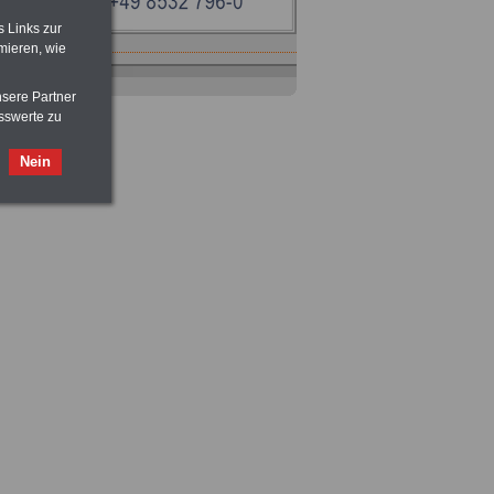
,
s Links zur
mieren, wie
nsere Partner
sswerte zu
Nein
Ratgeber
zum Berufseinstieg
TIPPS
und
Ratschläge
>>>
OnlineBuch
für nur 7,50 Euro