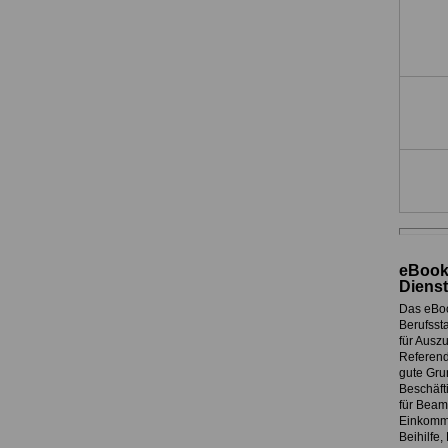
eBook
Dienst
Das eBo
Berufssta
für Ausz
Referend
gute Grun
Beschäft
für Beam
Einkomme
Beihilfe