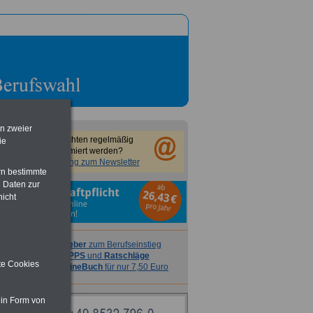
en zweier
Sie möchten regelmäßig
ie
informiert werden?
Anmeldung zum Newsletter
rn bestimmte
 Daten zur
nicht
Ratgeber
zum Berufseinstieg
TIPPS
und
Ratschläge
ite Cookies
>>>
OnlineBuch
für nur 7,50 Euro
 in Form von
e