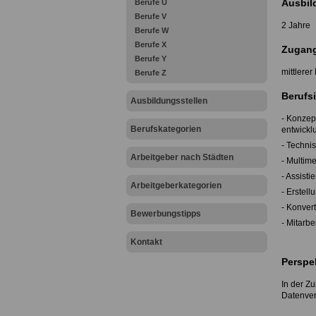
Ausbil
Berufe U
Berufe V
2 Jahre
Berufe W
Berufe X
Zugang
Berufe Y
mittlere
Berufe Z
Berufsi
Ausbildungsstellen
- Konzep
Berufskategorien
entwickl
- Techni
Arbeitgeber nach Städten
- Multi
- Assisti
Arbeitgeberkategorien
- Erstel
- Konver
Bewerbungstipps
- Mitarb
Kontakt
Perspe
In der Z
Datenver