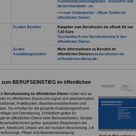
Ausbildungsplatzangeboten - kostenfrei und
deutschlandweit - an
>>>
zum Stellenportal - offene Stellen im
öffentlichen Dienst
Zu allen Berufen
Ratgeber zum Berufsstart als eBook für nur
7,50 Euro
Taschenbuch zum Berufseinstieg in den
öffentlichen Dienst
Zu den
Mehr Informationen zu Berufen im
Ausbildungsstellen
öffentlichen Dienst
www.berufsstart-im-
oeffentlichen-dienst.de
 zum BERUFSEINSTIEG im öffentlichen
ok
Berufseinstieg im öffentlichen Dienst
richtet sich an
rter im öffentlichen Dienst und eignet sich gleichermaßen
ubildende, Praktikanten, Beamtenanwärter/innen und
are. Sie erhalten für die gesamte Ausbildungszeit eine
dlage und Orientierung. Schließlich gelten für
igte im öffentlichen Dienst viele Besonderheiten. Gerade
tenanwärter/innen gelten speziellen Regelungen bei
n, Arbeitszeit, Urlaub und der sozialen Absicherung, z.B.
, Heilfürsorge, Pflege und Beamtenversorgung.
Einfach Bild anklicken