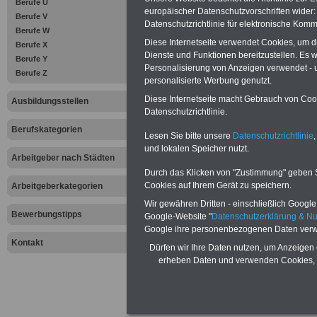
Berufe U
wirken Sie an de
europäischer Datenschutzvorschriften wide
Berufe V
Datenschutzrichtlinie für elektronische Komm
Berufe W
mechatronischer 
Diese Internetseite verwendet Cookies, um 
Berufe X
Dienste und Funktionen bereitzustellen. Es
Berufe Y
Arbeitsabläufe u
Personalisierung von Anzeigen verwendet - un
Berufe Z
personalisierte Werbung genutzt.
Montagearbeiten 
Diese Internetseite macht Gebrauch von Cooki
Ausbildungsstellen
Datenschutzrichtlinie.
beim Kunden vor
Berufskategorien
Lesen Sie bitte unsere
Datenschutzrichtlinie
,
Im Berufsschulun
und lokalen Speicher nutzt.
Arbeitgeber nach Städten
z.B.:
Durch das Klicken von "Zustimmung" geben Sie
Cookies auf Ihrem Gerät zu speichern.
Arbeitgeberkategorien
Wir gewähren Dritten - einschließlich Google -
Bewerbungstipps
Google-Website "
Datenschutzerklärung & N
- Mathematik
Google ihre personenbezogenen Daten verw
Kontakt
Dürfen wir Ihre Daten nutzen, um Anzeigen 
- Physik
erheben Daten und verwenden Cookies, 
- Technisches En