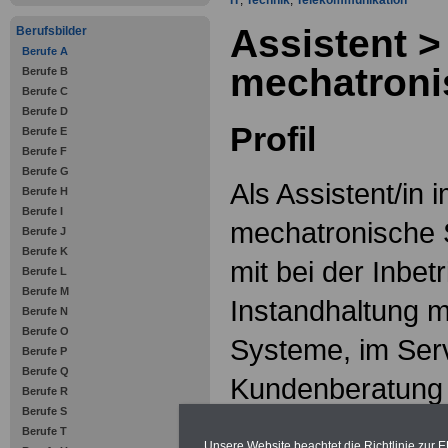
IT
,
Technik
,
Telekommunikation
Assistent >
Berufsbilder
Berufe A
mechatroni
Berufe B
Berufe C
Berufe D
Profil
Berufe E
Berufe F
Berufe G
Als Assistent/in 
Berufe H
Berufe I
mechatronische 
Berufe J
Berufe K
mit bei der Inbe
Berufe L
Berufe M
Instandhaltung 
Berufe N
Berufe O
Systeme, im Serv
Berufe P
Berufe Q
Kundenberatung 
Berufe R
Berufe S
im Qualitätsma
Berufe T
Unsere Website beachtet die Richtlinie zur 