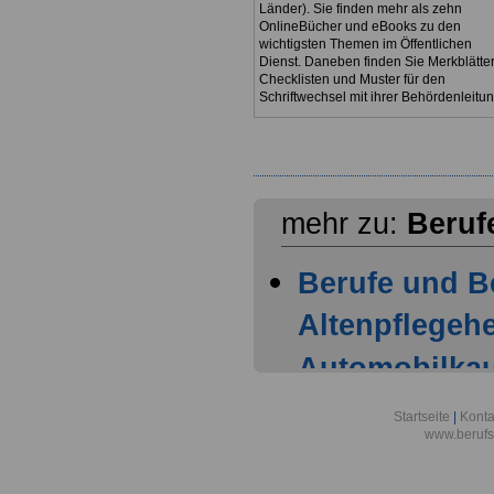
Länder). Sie finden mehr als zehn
OnlineBücher und eBooks zu den
wichtigsten Themen im Öffentlichen
Dienst. Daneben finden Sie Merkblätter
Checklisten und Muster für den
Schriftwechsel mit ihrer Behördenleitun
mehr zu:
Beruf
Berufe und B
Altenpflegehe
Automobilka
Berufsbild z
Startseite
|
Konta
www.berufs
Altenpflegehe