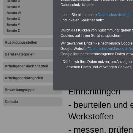
Berufe U
- planen, steuern
Datenschutzrichtlinie.
Berufe V
Berufe W
Arbeitsabläufen
Lesen Sie bitte unsere
Datenschutzrichtlinie
,
Berufe X
und lokalen Speicher nutzt.
Berufe Y
- beurteilen der 
Durch das Klicken von "Zustimmung" geben Sie
Berufe Z
Cookies auf Ihrem Gerät zu speichern.
- anfertigen und
Ausbildungsstellen
Wir gewähren Dritten - einschließlich Google -
Google-Website "
Datenschutzerklärung & N
Unterlagen
Google ihre personenbezogenen Daten verw
Berufskategorien
Dürfen wir Ihre Daten nutzen, um Anzeigen 
- handhaben und
Arbeitgeber nach Städten
erheben Daten und verwenden Cookies, 
Werkzeugen und
Arbeitgeberkategorien
Einrichtungen
Bewerbungstipps
- beurteilen und
Kontakt
Werkstoffen
- messen, prüfen