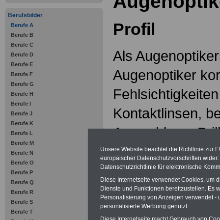
Augenoptik
Berufsbilder
Profil
Berufe A
Berufe B
Berufe C
Als Augenoptiker
Berufe D
Berufe E
Augenoptiker kor
Berufe F
Berufe G
Fehlsichtigkeiten
Berufe H
Berufe I
Kontaktlinsen, b
Berufe J
Berufe K
Auswahl von Bril
Berufe L
Berufe M
sonstigen Sehhil
Unsere Website beachtet die Richtlinie zur 
Berufe N
europäischer Datenschutzvorschriften wide
Berufe O
Die betriebliche 
Datenschutzrichtlinie für elektronische Komm
Berufe P
Diese Internetseite verwendet Cookies, um 
Berufe Q
folgende Schwer
Dienste und Funktionen bereitzustellen. Es
Berufe R
Personalisierung von Anzeigen verwendet - un
Berufe S
personalisierte Werbung genutzt.
Berufe T
Diese Internetseite macht Gebrauch von Cooki