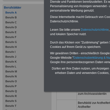
Dienste und Funktionen bereitzustellen. Es
Personalisierung von Anzeigen verwendet - un
Berufsbilder
personalisierte Werbung genutzt.
Berufe A
Berufe und Beruf
von A...
Diese Internetseite macht Gebrauch von Cooki
Berufe B
Datenschutzrichtlinie.
Berufe C
Berufe D
Lesen Sie bitte unsere
Datenschutzrichtlinie
,
Berufe E
und lokalen Speicher nutzt.
Berufsbild zur Altenpfle
Berufe F
zum Altenpflegerhelfer
Berufe G
Durch das Klicken von "Zustimmung" geben Sie
Cookies auf Ihrem Gerät zu speichern.
Berufe H
Berufsbild zur Altenpfle
Berufe I
Wir gewähren Dritten - einschließlich Google -
Altenpfleger
Berufe J
Google-Website "
Datenschutzerklärung & N
Berufe K
Google ihre personenbezogenen Daten verw
Berufsbild zur Ambulant
Berufe L
bzw. zum Ambulanten Pf
Dürfen wir Ihre Daten nutzen, um Anzeigen 
Berufe M
erheben Daten und verwenden Cookies, 
Berufsbild zur
Berufe N
Anwendungssystemberat
Berufe O
zum Anwendungssystem
Berufe P
Berufsbild zur Archivass
Berufe Q
zum Archivassistentin
Berufe R
Berufe S
Berufsbild zur Arzthelfe
Berufe T
Arzthelfer