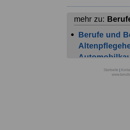
mehr zu:
Beruf
Berufe und B
Altenpflegehe
Automobilka
Berufsbild z
Startseite
|
Konta
www.berufs
Altenpflegehe
Berufsbild z
Altenpflegehe
Berufsbild z
Altenpfleger