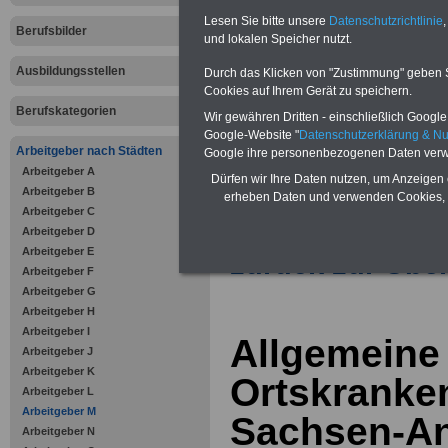
Vorteile für den öffentlichen Dien
Lesen Sie bitte unsere
Datenschutzrichtlinie
,
Vergleichen und sparen
:
Berufsbilder
und lokalen Speicher nutzt.
Bausparen schon ab 16 Jahren
Berufsunfähigkeitsabsicherung
Ausbildungsstellen
Durch das Klicken von "Zustimmung" geben Sie
Krankenzusatzversicherung
-
Cookies auf Ihrem Gerät zu speichern.
Online-Vergleich Gesetzliche
Krankenkassen
-
Berufskategorien
Wir gewähren Dritten - einschließlich Google -
Zahnzusatzversicherung
-
Google-Website "
Datenschutzerklärung & N
Vorteile der Privaten
Arbeitgeber nach Städten
Google ihre personenbezogenen Daten verw
Krankenversicherung
Arbeitgeber A
Dürfen wir Ihre Daten nutzen, um Anzeigen 
Arbeitgeber B
erheben Daten und verwenden Cookies, 
Arbeitgeber C
Arbeitgeber D
Arbeitgeber E
zurück zur Über
Arbeitgeber F
Arbeitgeber G
Arbeitgeber H
Arbeitgeber I
Allgemeine
Arbeitgeber J
Arbeitgeber K
Ortskranke
Arbeitgeber L
Arbeitgeber M
Sachsen-An
Arbeitgeber N