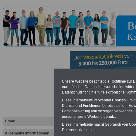
Polizeidire
Unsere Website beachtet die Richtlinie zur 
europäischer Datenschutzvorschriften wide
Datenschutzrichtlinie für elektronische Komm
Montabaur
Diese Internetseite verwendet Cookies, um 
Dienste und Funktionen bereitzustellen. Es
Personalisierung von Anzeigen verwendet - un
Vorteile für den öffentlichen Dien
personalisierte Werbung genutzt.
Vergleichen und sparen
:
Home
Bausparen schon ab 16 Jahren
Diese Internetseite macht Gebrauch von Cooki
Berufsunfähigkeitsabsicherung
Datenschutzrichtlinie.
Allgemeine Informationen
Krankenzusatzversicherung
-