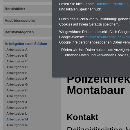
Online-Vergleich Gesetzliche
Lesen Sie bitte unsere
Datenschutzrichtlinie
,
Krankenkassen
-
Berufsbilder
und lokalen Speicher nutzt.
Zahnzusatzversicherung
-
Vorteile der Privaten
Durch das Klicken von "Zustimmung" geben Sie
Ausbildungsstellen
Krankenversicherung
Cookies auf Ihrem Gerät zu speichern.
Wir gewähren Dritten - einschließlich Google -
Berufskategorien
Google-Website "
Datenschutzerklärung & N
Google ihre personenbezogenen Daten verw
Arbeitgeber nach Städten
Arbeitgeber A
zurück zur Über
Dürfen wir Ihre Daten nutzen, um Anzeigen 
erheben Daten und verwenden Cookies, 
Arbeitgeber B
Arbeitgeber C
Arbeitgeber D
Arbeitgeber E
Polizeidire
Arbeitgeber F
Arbeitgeber G
Montabaur
Arbeitgeber H
Arbeitgeber I
Arbeitgeber J
Arbeitgeber K
Arbeitgeber L
Kontakt
Arbeitgeber M
Arbeitgeber N