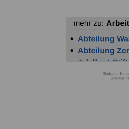
mehr zu:
Arbei
Abteilung Wa
Abteilung Zen
Adalbert-Stift
München
Startseite
|
Konta
www.berufs
Allgemeine O
Bayern in M
Allgemeine O
Sachsen-Anha