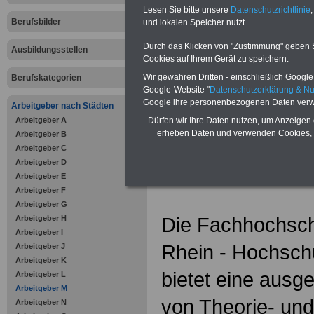
Zahnzusatzversicherung
-
Lesen Sie bitte unsere
Datenschutzrichtlinie
,
Vorteile der Privaten
Berufsbilder
Krankenversicherung
und lokalen Speicher nutzt.
Durch das Klicken von "Zustimmung" geben Sie
Ausbildungsstellen
Cookies auf Ihrem Gerät zu speichern.
Wir gewähren Dritten - einschließlich Google -
Berufskategorien
Google-Website "
Datenschutzerklärung & N
zurück zur Über
Google ihre personenbezogenen Daten verw
Arbeitgeber nach Städten
Arbeitgeber A
Dürfen wir Ihre Daten nutzen, um Anzeigen 
erheben Daten und verwenden Cookies, 
Arbeitgeber B
Arbeitgeber C
Hochschule
Arbeitgeber D
Arbeitgeber E
Arbeitgeber F
Arbeitgeber G
Die Fachhochsc
Arbeitgeber H
Arbeitgeber I
Rhein - Hochschu
Arbeitgeber J
Arbeitgeber K
bietet eine aus
Arbeitgeber L
Arbeitgeber M
von Theorie- und
Arbeitgeber N