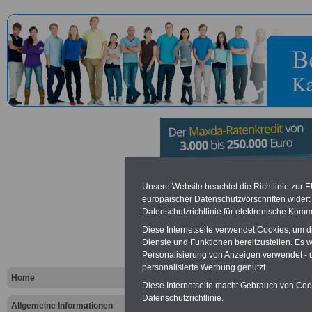
Hochschule
Unsere Website beachtet die Richtlinie zur 
europäischer Datenschutzvorschriften wide
Datenschutzrichtlinie für elektronische Komm
Vorteile für den öffentlichen Dien
Diese Internetseite verwendet Cookies, um 
Dienste und Funktionen bereitzustellen. Es
Vergleichen und sparen
:
Personalisierung von Anzeigen verwendet - un
Bausparen schon ab 16 Jahren
Berufsunfähigkeitsabsicherung
personalisierte Werbung genutzt.
Home
Krankenzusatzversicherung
-
Diese Internetseite macht Gebrauch von Cooki
Online-Vergleich Gesetzliche
Datenschutzrichtlinie.
Krankenkassen
-
Allgemeine Informationen