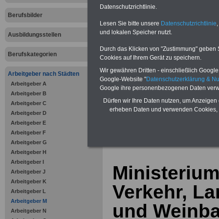
Vorteile für den öffentlichen Dien
Datenschutzrichtlinie.
Vergleichen und sparen
:
Berufsbilder
Bausparen schon ab 16 Jahren
Lesen Sie bitte unsere
Datenschutzrichtlinie
,
Berufsunfähigkeitsabsicherung
und lokalen Speicher nutzt.
Ausbildungsstellen
Krankenzusatzversicherung
-
Online-Vergleich Gesetzliche
Durch das Klicken von "Zustimmung" geben Sie
Krankenkassen
-
Berufskategorien
Cookies auf Ihrem Gerät zu speichern.
Zahnzusatzversicherung
-
Vorteile der Privaten
Wir gewähren Dritten - einschließlich Google -
Arbeitgeber nach Städten
Krankenversicherung
Google-Website "
Datenschutzerklärung & N
Arbeitgeber A
Google ihre personenbezogenen Daten verw
Arbeitgeber B
Dürfen wir Ihre Daten nutzen, um Anzeigen 
Arbeitgeber C
erheben Daten und verwenden Cookies, 
Arbeitgeber D
Arbeitgeber E
zurück zur Über
Arbeitgeber F
Arbeitgeber G
Arbeitgeber H
Arbeitgeber I
Ministerium
Arbeitgeber J
Arbeitgeber K
Verkehr, La
Arbeitgeber L
Arbeitgeber M
und Weinba
Arbeitgeber N