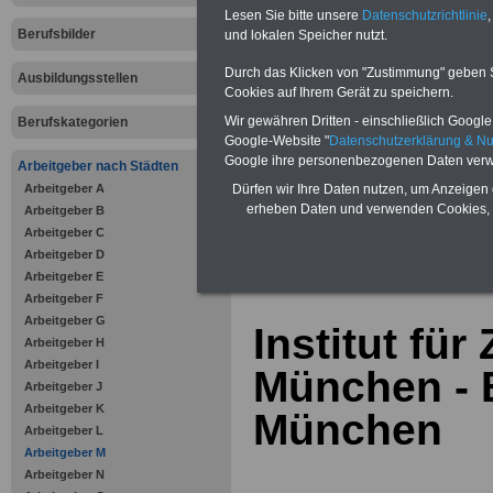
Bausparen schon ab 16 Jahren
Lesen Sie bitte unsere
Datenschutzrichtlinie
,
Berufsunfähigkeitsabsicherung
Berufsbilder
und lokalen Speicher nutzt.
Krankenzusatzversicherung
-
Online-Vergleich Gesetzliche
Krankenkassen
-
Durch das Klicken von "Zustimmung" geben Sie
Ausbildungsstellen
Zahnzusatzversicherung
-
Cookies auf Ihrem Gerät zu speichern.
Vorteile der Privaten
Wir gewähren Dritten - einschließlich Google -
Berufskategorien
Krankenversicherung
Google-Website "
Datenschutzerklärung & N
Google ihre personenbezogenen Daten verw
Arbeitgeber nach Städten
Arbeitgeber A
Dürfen wir Ihre Daten nutzen, um Anzeigen 
erheben Daten und verwenden Cookies, 
Arbeitgeber B
Arbeitgeber C
zurück zur Über
Arbeitgeber D
Arbeitgeber E
Arbeitgeber F
Arbeitgeber G
Institut für
Arbeitgeber H
Arbeitgeber I
München - B
Arbeitgeber J
Arbeitgeber K
München
Arbeitgeber L
Arbeitgeber M
Arbeitgeber N