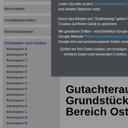
Bausparen schon ab 16 Jahren
Lesen Sie bitte unsere
Datenschutzrichtlinie
,
Berufsunfähigkeitsabsicherung
Berufsbilder
und lokalen Speicher nutzt.
Krankenzusatzversicherung
-
Online-Vergleich Gesetzliche
Krankenkassen
-
Durch das Klicken von "Zustimmung" geben Sie
Ausbildungsstellen
Zahnzusatzversicherung
-
Cookies auf Ihrem Gerät zu speichern.
Vorteile der Privaten
Wir gewähren Dritten - einschließlich Google -
Berufskategorien
Krankenversicherung
Google-Website "
Datenschutzerklärung & N
Google ihre personenbezogenen Daten verw
Arbeitgeber nach Städten
Arbeitgeber A
Dürfen wir Ihre Daten nutzen, um Anzeigen 
erheben Daten und verwenden Cookies, 
Arbeitgeber B
Arbeitgeber C
zurück zur Über
Arbeitgeber D
Arbeitgeber E
Arbeitgeber F
Arbeitgeber G
Gutachtera
Arbeitgeber H
Arbeitgeber I
Grundstück
Arbeitgeber J
Arbeitgeber K
Bereich Ost
Arbeitgeber L
Arbeitgeber M
Arbeitgeber N