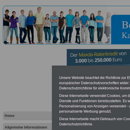
Bundesweh
Unsere Website beachtet die Richtlinie zur 
europäischer Datenschutzvorschriften wide
Datenschutzrichtlinie für elektronische Komm
München i
Diese Internetseite verwendet Cookies, um 
Dienste und Funktionen bereitzustellen. Es
Personalisierung von Anzeigen verwendet - un
Vorteile für den öffentlichen Dien
personalisierte Werbung genutzt.
Vergleichen und sparen
:
Home
Bausparen schon ab 16 Jahren
Diese Internetseite macht Gebrauch von Cooki
Berufsunfähigkeitsabsicherung
Datenschutzrichtlinie.
Allgemeine Informationen
Krankenzusatzversicherung
-