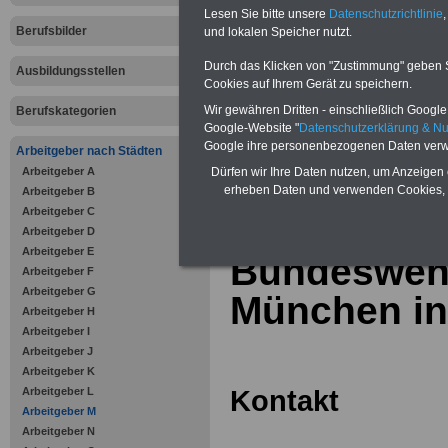
Online-Vergleich Gesetzliche
Lesen Sie bitte unsere
Datenschutzrichtlinie
,
Krankenkassen
-
Berufsbilder
und lokalen Speicher nutzt.
Zahnzusatzversicherung
-
Vorteile der Privaten
Durch das Klicken von "Zustimmung" geben Sie
Ausbildungsstellen
Krankenversicherung
Cookies auf Ihrem Gerät zu speichern.
Wir gewähren Dritten - einschließlich Google -
Berufskategorien
Google-Website "
Datenschutzerklärung & N
Google ihre personenbezogenen Daten verw
Arbeitgeber nach Städten
Arbeitgeber A
zurück zur Über
Dürfen wir Ihre Daten nutzen, um Anzeigen 
erheben Daten und verwenden Cookies, 
Arbeitgeber B
Arbeitgeber C
Arbeitgeber D
Arbeitgeber E
Bundesweh
Arbeitgeber F
Arbeitgeber G
München i
Arbeitgeber H
Arbeitgeber I
Arbeitgeber J
Arbeitgeber K
Kontakt
Arbeitgeber L
Arbeitgeber M
Arbeitgeber N