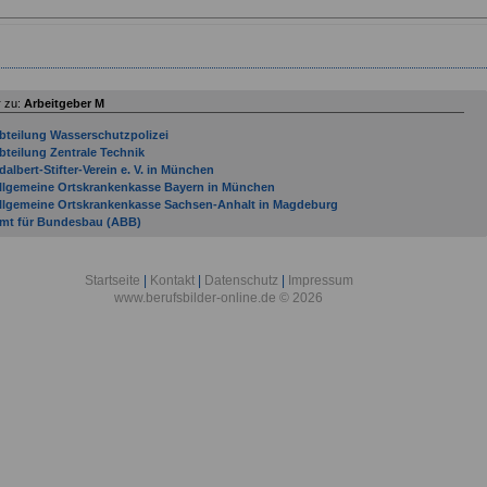
 zu:
Arbeitgeber M
bteilung Wasserschutzpolizei
bteilung Zentrale Technik
dalbert-Stifter-Verein e. V. in München
llgemeine Ortskrankenkasse Bayern in München
llgemeine Ortskrankenkasse Sachsen-Anhalt in Magdeburg
mt für Bundesbau (ABB)
mtsgericht Mainz
mtsgericht Mayen
mtsgericht Montabaur
Startseite
|
Kontakt
|
Datenschutz
|
Impressum
rbeitgeber von Miele bis Stadt München
www.berufsbilder-online.de © 2026
rbeitsgericht Mainz
rchitektenkammer Rheinland-Pfalz
usbildende Unternehmen: Stadtverwaltung München
usbildungszentrum Munster in Munster
eauftragter der Landesregierung für Migration und Integration
eauftragter der Ministerpräsidentin für ehrenamtliches Engagement
eauftragter für die grenzüberschreitende Zusammenarbeit des Landes Rheinland-
falz
erufsgenossenschaft Handel und Warenlogistik in Mannheim
erufsgenossenschaft Holz und Metall in Mainz
erufsgenossenschaft Nahrungsmittel und Gastgewerbe in Mannheim