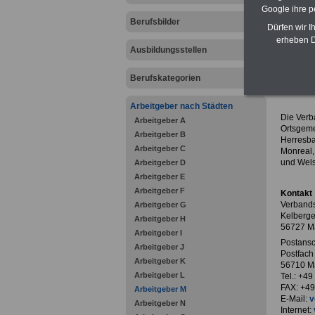
Google ihre 
Berufsbilder
Dürfen wir I
erheben D
Ausbildungsstellen
zurück z
Berufskategorien
Verba
Arbeitgeber nach Städten
Die Verb
Arbeitgeber A
Ortsgemei
Arbeitgeber B
Herresba
Arbeitgeber C
Monreal,
und Wel
Arbeitgeber D
Arbeitgeber E
Arbeitgeber F
Kontakt
Verbands
Arbeitgeber G
Kelberge
Arbeitgeber H
56727 M
Arbeitgeber I
Postansch
Arbeitgeber J
Postfach
Arbeitgeber K
56710 M
Arbeitgeber L
Tel.: +4
FAX: +49
Arbeitgeber M
E-Mail:
v
Arbeitgeber N
Internet: