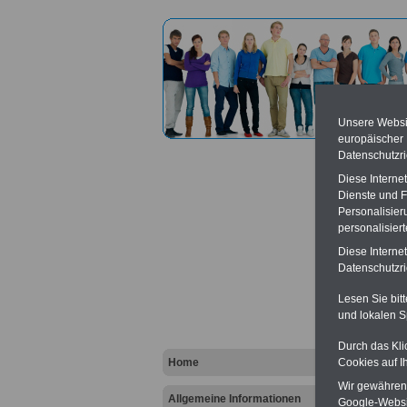
Unsere Websit
europäischer
Datenschutzri
Diese Interne
Dienste und F
Personalisier
personalisier
Verba
Diese Interne
Datenschutzric
Vort
Lesen Sie bit
und lokalen S
Ba
Be
K
Durch das Kli
Home
Cookies auf I
Wir gewähren D
Allgemeine Informationen
Google-Websi