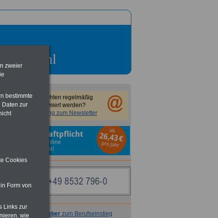
en zweier
ie
rn bestimmte
Sie möchten regelmäßig
 Daten zur
informiert werden?
Anmeldung zum Newsletter
nicht
ite Cookies
 in Form von
s Links zur
Ratgeber
zum Berufseinstieg
mieren, wie