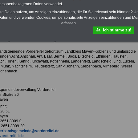
Krankenversicherung
personenbezogenen Daten verwendet.
hre Daten nutzen, um Anzeigen einzublenden, die für Sie relevant sein könnten? U
aten und verwenden Cookies, um personalisierte Anzeigen einzublenden und Me
erfassen.
ur Übersicht Arbeitgeber M
Ja, ich stimme zu!
ndsgemeindeverwaltung Vordereifel
andsgemeinde Vordereifel gehört zum Landkreis Mayen-Koblenz und umfasst die
nden Acht, Anschau, Arft, Baar, Bermel, Boos, Ditscheid, Ettringen, Hausten,
ch, Hirten, Kehrig, Kirchwald, Kottenheim, Langenfeld, Langscheid, Lind, Luxem,
 Münk, Nachtsheim, Reudelsterz, Sankt Johann, Siebenbach, Virneburg, Weiler
schenbach.
gemeindeverwaltung Vordereifel
r Straße 26
ayen
rift:
 20 51
ayen
9 2651 8009-0
 2651 8009-20
erbandsgemeinde@vordereifel.de
vordereifel.de