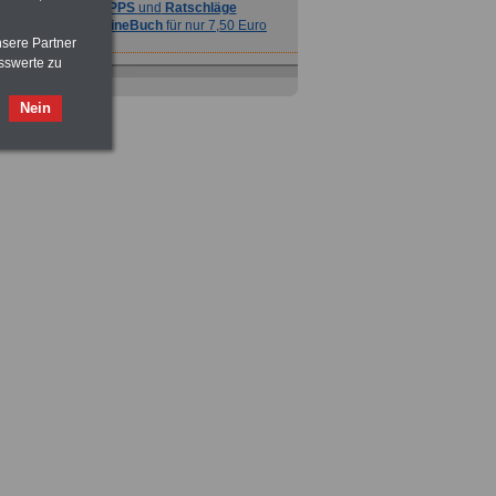
TIPPS
und
Ratschläge
>>>
OnlineBuch
für nur 7,50 Euro
nsere Partner
sswerte zu
Nein
Ratgeber
zum Berufseinstieg
TIPPS
und
Ratschläge
>>>
OnlineBuch
für nur 7,50 Euro