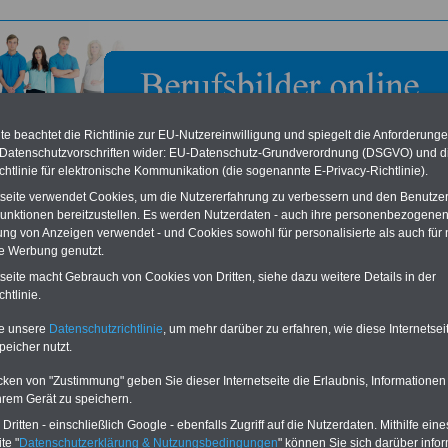
e beachtet die Richtlinie zur EU-Nutzereinwilligung und spiegelt die Anforderung
 Datenschutzvorschriften wider: EU-Datenschutz-Grundverordnung (DSGVO) und d
chtlinie für elektronische Kommunikation (die sogenannte E-Privacy-Richtlinie).
tseite verwendet Cookies, um die Nutzererfahrung zu verbessern und den Benutze
unktionen bereitzustellen. Es werden Nutzerdaten - auch ihre personenbezogenen
ung von Anzeigen verwendet - und Cookies sowohl für personalisierte als auch für 
te Werbung genutzt.
ndsgemeindeverwaltung Vordereifel
tseite macht Gebrauch von Cookies von Dritten, siehe dazu weitere Details in der
htlinie.
eile für den öffentlichen Dienst
Buchen Sie diesen Platz für Ihren Banner:
te unsere
Datenschutzrichtlinie
, um mehr darüber zu erfahren, wie diese Internetse
Vergleichen und sparen
:
Schon für 250 Euro können Sie einen
peicher nutzt.
usparen schon ab 16 Jahren
-
Banner (halfsize 234x60) für 6 Monate bzw.
rufsunfähigkeitsabsicherung
-
für 400 Euro bei einer Laufzeit von 12
rankenzusatzversicherung
-
Monaten buchen. Ihr Banner wird auf allen
cken von "Zustimmung" geben Sie dieser Internetseite die Erlaubnis, Informationen
Online-Vergleich Gesetzliche
Einzelseiten von
berufsbilder-online.de
hrem Gerät zu speichern.
das
Formular
Krankenkassen
-
eingebunden. Einfach
ritten - einschließlich Google - ebenfalls Zugriff auf die Nutzerdaten. Mithilfe eine
ausfüllen
Zahnzusatzversicherung
-
oder schreiben Sie uns eine
E-
te "
Datenschutzerklärung & Nutzungsbedingungen
" können Sie sich darüber infor
Vorteile der Privaten
Mail.