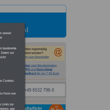
en zweier
ie
rn bestimmte
Sie möchten regelmäßig
 Daten zur
informiert werden?
Anmeldung zum Newsletter
nicht
Ratgeber
zum Berufseinstieg
TIPPS
und
Ratschläge
>>>
OnlineBuch
für nur 7,50 Euro
ite Cookies
 in Form von
s Links zur
mieren, wie