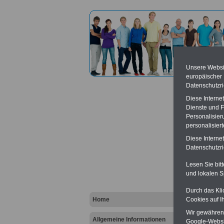
Unsere Websit
europäischer
Datenschutzri
Diese Interne
Dienste und F
Personalisier
personalisier
Amtsg
Diese Interne
Datenschutzric
Vort
Lesen Sie bit
und lokalen S
Ba
Be
K
Durch das Kli
Home
Cookies auf I
Wir gewähren D
Allgemeine Informationen
Google-Websi