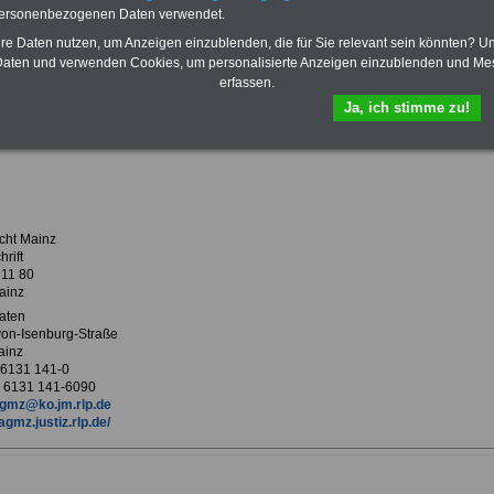
Krankenversicherung
personenbezogenen Daten verwendet.
hre Daten nutzen, um Anzeigen einzublenden, die für Sie relevant sein könnten? U
aten und verwenden Cookies, um personalisierte Anzeigen einzublenden und Me
erfassen.
ur Übersicht Arbeitgeber M
Ja, ich stimme zu!
ericht Mainz
cht Mainz
rift
 11 80
ainz
aten
von-Isenburg-Straße
ainz
9 6131 141-0
 6131 141-6090
gmz@ko.jm.rlp.de
agmz.justiz.rlp.de/