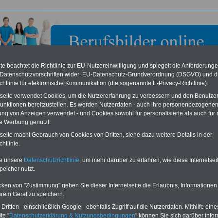
e beachtet die Richtlinie zur EU-Nutzereinwilligung und spiegelt die Anforderung
 Datenschutzvorschriften wider: EU-Datenschutz-Grundverordnung (DSGVO) und d
chtlinie für elektronische Kommunikation (die sogenannte E-Privacy-Richtlinie).
tseite verwendet Cookies, um die Nutzererfahrung zu verbessern und den Benutze
unktionen bereitzustellen. Es werden Nutzerdaten - auch ihre personenbezogenen
ung von Anzeigen verwendet - und Cookies sowohl für personalisierte als auch für 
te Werbung genutzt.
ericht Mainz
tseite macht Gebrauch von Cookies von Dritten, siehe dazu weitere Details in der
htlinie.
eile für den öffentlichen Dienst
Buchen Sie diesen Platz für Ihren Banner:
te unsere
Datenschutzrichtlinie
, um mehr darüber zu erfahren, wie diese Internetse
Vergleichen und sparen
:
Schon für 250 Euro können Sie einen
peicher nutzt.
usparen schon ab 16 Jahren
-
Banner (halfsize 234x60) für 6 Monate bzw.
rufsunfähigkeitsabsicherung
-
für 400 Euro bei einer Laufzeit von 12
rankenzusatzversicherung
-
Monaten buchen. Ihr Banner wird auf allen
cken von "Zustimmung" geben Sie dieser Internetseite die Erlaubnis, Informationen
Online-Vergleich Gesetzliche
Einzelseiten von
berufsbilder-online.de
hrem Gerät zu speichern.
das
Formular
Krankenkassen
-
eingebunden. Einfach
ritten - einschließlich Google - ebenfalls Zugriff auf die Nutzerdaten. Mithilfe eine
ausfüllen
Zahnzusatzversicherung
-
oder schreiben Sie uns eine
E-
te "
Datenschutzerklärung & Nutzungsbedingungen
" können Sie sich darüber infor
Vorteile der Privaten
Mail.