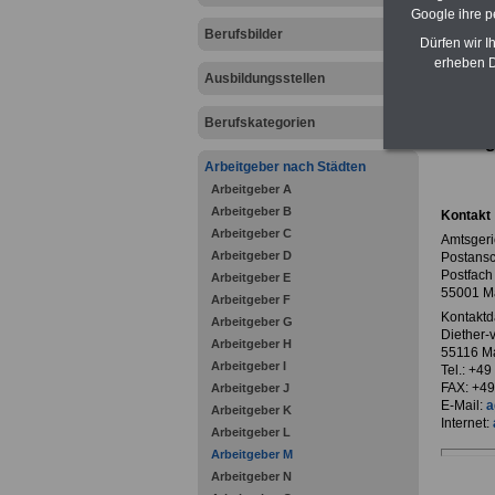
Google ihre 
Berufsbilder
Dürfen wir I
erheben D
Ausbildungsstellen
zurück z
Berufskategorien
Amtsg
Arbeitgeber nach Städten
Arbeitgeber A
Arbeitgeber B
Kontakt
Arbeitgeber C
Amtsgeri
Arbeitgeber D
Postansch
Postfach
Arbeitgeber E
55001 M
Arbeitgeber F
Kontaktd
Arbeitgeber G
Diether-
Arbeitgeber H
55116 M
Arbeitgeber I
Tel.: +4
FAX: +49
Arbeitgeber J
E-Mail:
a
Arbeitgeber K
Internet:
Arbeitgeber L
Arbeitgeber M
Arbeitgeber N