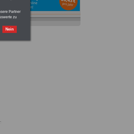
nsere Partner
sswerte zu
Ratgeber
zum Berufseinstieg
TIPPS
und
Ratschläge
Nein
>>>
OnlineBuch
für nur 7,50 Euro