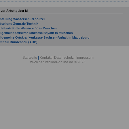
 zu:
Arbeitgeber M
bteilung Wasserschutzpolizei
bteilung Zentrale Technik
dalbert-Stifter-Verein e. V. in München
llgemeine Ortskrankenkasse Bayern in München
llgemeine Ortskrankenkasse Sachsen-Anhalt in Magdeburg
mt für Bundesbau (ABB)
mtsgericht Mainz
mtsgericht Mayen
mtsgericht Montabaur
Startseite
|
Kontakt
|
Datenschutz
|
Impressum
rbeitgeber von Miele bis Stadt München
www.berufsbilder-online.de © 2026
rbeitsgericht Mainz
rchitektenkammer Rheinland-Pfalz
usbildende Unternehmen: Stadtverwaltung München
usbildungszentrum Munster in Munster
eauftragter der Landesregierung für Migration und Integration
eauftragter der Ministerpräsidentin für ehrenamtliches Engagement
eauftragter für die grenzüberschreitende Zusammenarbeit des Landes Rheinland-
falz
erufsgenossenschaft Handel und Warenlogistik in Mannheim
erufsgenossenschaft Holz und Metall in Mainz
erufsgenossenschaft Nahrungsmittel und Gastgewerbe in Mannheim
ezirksärztekammer Rheinhessen
ezirkszahnärztekammer Rheinhessen
ildungs- und Wissenschaftszentrum der Bundesfinanzverwaltung in Münster