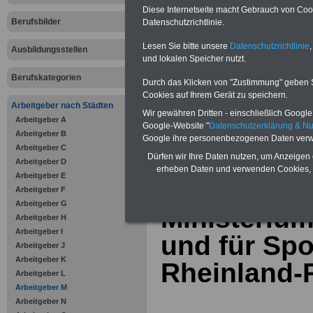
Bausparen schon ab 16 Jahren
Diese Internetseite macht Gebrauch von Cooki
Berufsunfähigkeitsabsicherung
Berufsbilder
Datenschutzrichtlinie.
Krankenzusatzversicherung
-
Online-Vergleich Gesetzliche
Lesen Sie bitte unsere
Datenschutzrichtlinie
,
Krankenkassen
-
Ausbildungsstellen
Zahnzusatzversicherung
-
und lokalen Speicher nutzt.
Vorteile der Privaten
Berufskategorien
Krankenversicherung
Durch das Klicken von "Zustimmung" geben Sie
Cookies auf Ihrem Gerät zu speichern.
Arbeitgeber nach Städten
Wir gewähren Dritten - einschließlich Google -
Arbeitgeber A
Google-Website "
Datenschutzerklärung & N
Arbeitgeber B
Google ihre personenbezogenen Daten verw
Arbeitgeber C
zurück zur Über
Dürfen wir Ihre Daten nutzen, um Anzeigen 
Arbeitgeber D
erheben Daten und verwenden Cookies, 
Arbeitgeber E
Arbeitgeber F
Arbeitgeber G
Ministerium
Arbeitgeber H
Arbeitgeber I
und für Sp
Arbeitgeber J
Arbeitgeber K
Rheinland-P
Arbeitgeber L
Arbeitgeber M
Arbeitgeber N