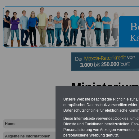
Ministerium
und für Sp
Unsere Website beachtet die Richtlinie zur 
europäischer Datenschutzvorschriften wide
Rheinland-P
Datenschutzrichtlinie für elektronische Komm
Diese Internetseite verwendet Cookies, um 
Home
Dienste und Funktionen bereitzustellen. Es
Vorteile für den öffentlichen Dien
Personalisierung von Anzeigen verwendet - un
Vergleichen und sparen
:
personalisierte Werbung genutzt.
Allgemeine Informationen