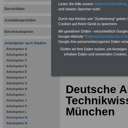
Bausparen schon ab 16 Jahren
Lesen Sie bitte unsere
Datenschutzrichtlinie
,
Berufsunfähigkeitsabsicherung
Berufsbilder
und lokalen Speicher nutzt.
Krankenzusatzversicherung
-
Online-Vergleich Gesetzliche
Krankenkassen
-
Durch das Klicken von "Zustimmung" geben Sie
Ausbildungsstellen
Zahnzusatzversicherung
-
Cookies auf Ihrem Gerät zu speichern.
Vorteile der Privaten
Wir gewähren Dritten - einschließlich Google -
Berufskategorien
Krankenversicherung
Google-Website "
Datenschutzerklärung & N
Google ihre personenbezogenen Daten verw
Arbeitgeber nach Städten
Arbeitgeber A
Dürfen wir Ihre Daten nutzen, um Anzeigen 
erheben Daten und verwenden Cookies, 
Arbeitgeber B
Arbeitgeber C
zurück zur Über
Arbeitgeber D
Arbeitgeber E
Arbeitgeber F
Arbeitgeber G
Deutsche A
Arbeitgeber H
Arbeitgeber I
Technikwis
Arbeitgeber J
Arbeitgeber K
München
Arbeitgeber L
Arbeitgeber M
Arbeitgeber N