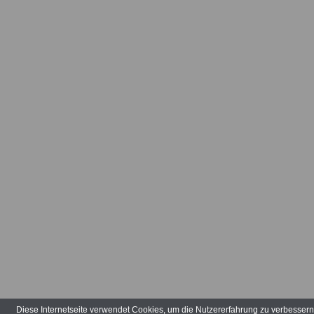
Bundeswehr-
Dienstleistu
Munster
Bundeswehrf
in München
Deutsche Aka
Technikwisse
München
Deutscher An
Französiche 
Deutscher Ant
Niederländis
Diese Internetseite verwendet Cookies, um die Nutzererfahrung zu verbesser