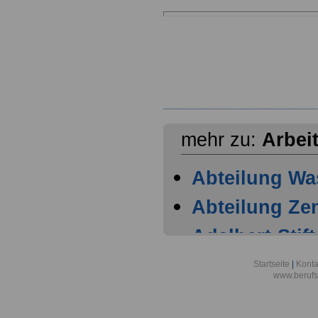
mehr zu:
Arbei
Abteilung Wa
Abteilung Zen
Adalbert-Stift
München
Startseite
|
Konta
www.berufs
Allgemeine O