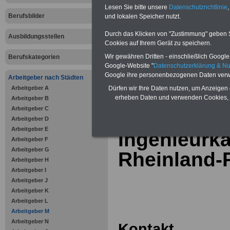
Online-Vergleich Gesetzliche
Lesen Sie bitte unsere
Datenschutzrichtlinie
,
Krankenkassen
-
Berufsbilder
und lokalen Speicher nutzt.
Zahnzusatzversicherung
-
Vorteile der Privaten
Durch das Klicken von "Zustimmung" geben Sie
Ausbildungsstellen
Krankenversicherung
Cookies auf Ihrem Gerät zu speichern.
Wir gewähren Dritten - einschließlich Google -
Berufskategorien
Google-Website "
Datenschutzerklärung & N
Google ihre personenbezogenen Daten verw
Arbeitgeber nach Städten
Arbeitgeber A
zurück zur Über
Dürfen wir Ihre Daten nutzen, um Anzeigen 
erheben Daten und verwenden Cookies, 
Arbeitgeber B
Arbeitgeber C
Arbeitgeber D
Arbeitgeber E
Ingenieur
Arbeitgeber F
Arbeitgeber G
Rheinland-P
Arbeitgeber H
Arbeitgeber I
Arbeitgeber J
Arbeitgeber K
Arbeitgeber L
Arbeitgeber M
Arbeitgeber N
Kontakt