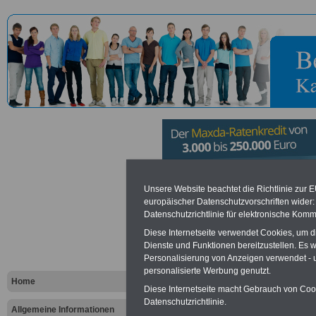
Ingenieur
Unsere Website beachtet die Richtlinie zur 
europäischer Datenschutzvorschriften wide
Datenschutzrichtlinie für elektronische Komm
Rheinland-P
Diese Internetseite verwendet Cookies, um 
Dienste und Funktionen bereitzustellen. Es
Personalisierung von Anzeigen verwendet - un
Vorteile für den öffentlichen Dien
personalisierte Werbung genutzt.
Vergleichen und sparen
:
Home
Bausparen schon ab 16 Jahren
Diese Internetseite macht Gebrauch von Cooki
Berufsunfähigkeitsabsicherung
Datenschutzrichtlinie.
Allgemeine Informationen
Krankenzusatzversicherung
-