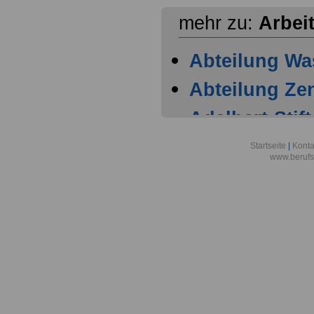
mehr zu:
Arbei
Abteilung Wa
Abteilung Zen
Adalbert-Stift
München
Startseite
|
Konta
www.berufs
Allgemeine O
Bayern in M
Allgemeine O
Sachsen-Anha
Amt für Bun