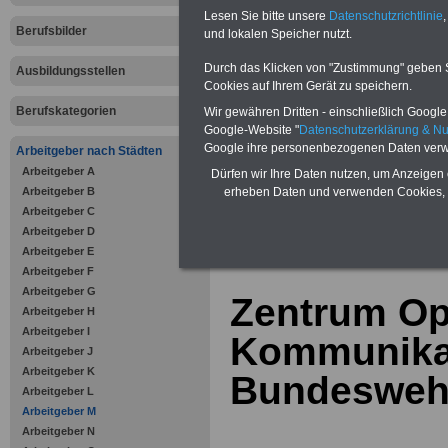
Bausparen schon ab 16 Jahren
Lesen Sie bitte unsere
Datenschutzrichtlinie
,
Berufsunfähigkeitsabsicherung
Berufsbilder
Krankenzusatzversicherung
-
und lokalen Speicher nutzt.
Online-Vergleich Gesetzliche
Krankenkassen
-
Durch das Klicken von "Zustimmung" geben Sie
Ausbildungsstellen
Zahnzusatzversicherung
-
Cookies auf Ihrem Gerät zu speichern.
Vorteile der Privaten
Berufskategorien
Wir gewähren Dritten - einschließlich Google -
Krankenversicherung
Google-Website "
Datenschutzerklärung & N
Google ihre personenbezogenen Daten verw
Arbeitgeber nach Städten
Arbeitgeber A
Dürfen wir Ihre Daten nutzen, um Anzeigen 
Arbeitgeber B
erheben Daten und verwenden Cookies, 
Arbeitgeber C
zurück zur Über
Arbeitgeber D
Arbeitgeber E
Arbeitgeber F
Arbeitgeber G
Zentrum Op
Arbeitgeber H
Arbeitgeber I
Kommunikat
Arbeitgeber J
Arbeitgeber K
Bundeswehr
Arbeitgeber L
Arbeitgeber M
Arbeitgeber N