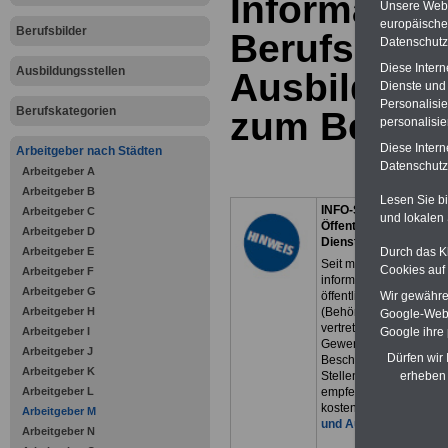
Information
Unsere Websi
europäische
Berufsbilder
Berufsbild
Datenschutzr
Diese Inter
Ausbildungsstellen
Ausbildung
Dienste und
Personalisie
Berufskategorien
zum Berufs
personalisie
Diese Intern
Arbeitgeber nach Städten
Datenschutzr
Arbeitgeber A
Arbeitgeber B
Lesen Sie bi
INFO-SERVICE
Arbeitgeber C
und lokalen 
Öffentlicher
Arbeitgeber D
Dienst/Beamte
Arbeitgeber E
Durch das Kl
Seit mehr als 25 Jahre
Cookies auf 
Arbeitgeber F
informieren wir den
Arbeitgeber G
öffentlichen Dienst
Wir gewähren
Arbeitgeber H
(Behörden, Personal-
Google-Webs
vertretungen,
Arbeitgeber I
Google ihre
Gewerkschaften und
Arbeitgeber J
Dürfen wir
Beschäftigte). Für
Arbeitgeber K
Stellenausschreibunge
erheben 
Arbeitgeber L
empfehlen wir unsere
kostenfreie
Stellenplat
Arbeitgeber M
und Ausbildungsbörs
Arbeitgeber N