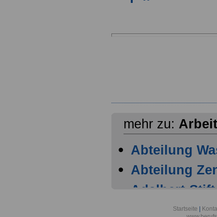
mehr zu:
Arbei
Abteilung Wa
Abteilung Zen
Adalbert-Stift
München
Startseite
|
Konta
www.berufs