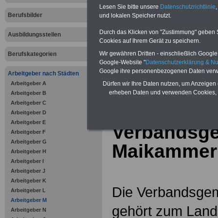
Online-Vergleich Gesetzliche
Lesen Sie bitte unsere
Datenschutzrichtlinie
,
Krankenkassen
-
Berufsbilder
und lokalen Speicher nutzt.
Zahnzusatzversicherung
-
Vorteile der Privaten
Durch das Klicken von "Zustimmung" geben Sie
Ausbildungsstellen
Krankenversicherung
Cookies auf Ihrem Gerät zu speichern.
Wir gewähren Dritten - einschließlich Google -
Berufskategorien
Google-Website "
Datenschutzerklärung & N
Google ihre personenbezogenen Daten verw
Arbeitgeber nach Städten
Arbeitgeber A
zurück zur Über
Dürfen wir Ihre Daten nutzen, um Anzeigen 
erheben Daten und verwenden Cookies, 
Arbeitgeber B
Arbeitgeber C
Arbeitgeber D
Arbeitgeber E
Verbandsg
Arbeitgeber F
Arbeitgeber G
Maikammer
Arbeitgeber H
Arbeitgeber I
Arbeitgeber J
Arbeitgeber K
Die Verbandsge
Arbeitgeber L
Arbeitgeber M
gehört zum Land
Arbeitgeber N