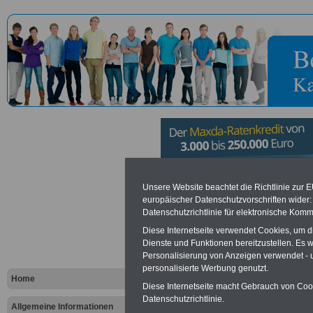
Verbandsg
Unsere Website beachtet die Richtlinie zur 
europäischer Datenschutzvorschriften wide
Datenschutzrichtlinie für elektronische Komm
Maikammer
Diese Internetseite verwendet Cookies, um 
Dienste und Funktionen bereitzustellen. Es
Personalisierung von Anzeigen verwendet - un
Vorteile für den öffentlichen Dien
personalisierte Werbung genutzt.
Vergleichen und sparen
:
Home
Bausparen schon ab 16 Jahren
Diese Internetseite macht Gebrauch von Cooki
Berufsunfähigkeitsabsicherung
Datenschutzrichtlinie.
Allgemeine Informationen
Krankenzusatzversicherung
-