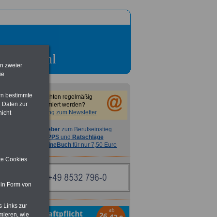
en zweier
ie
rn bestimmte
Sie möchten regelmäßig
 Daten zur
informiert werden?
Anmeldung zum Newsletter
nicht
Ratgeber
zum Berufseinstieg
TIPPS
und
Ratschläge
>>>
OnlineBuch
für nur 7,50 Euro
ite Cookies
 in Form von
s Links zur
mieren, wie