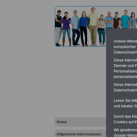
Unsere Websit
europäischer
Datenschutzri
Diese Interne
Dienste und F
Personalisier
personalisier
Dienst
Diese Interne
(DLR W
Datenschutzric
Lesen Sie bit
Vort
und lokalen S
Ba
Durch das Kli
Be
Home
Cookies auf I
K
Wir gewähren D
Allgemeine Informationen
Google-Websi