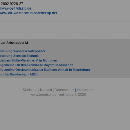
 2602 9228-27
lr-ww-oe@dlr.rlp.de
www.dlr-westerwald-osteifel.rlp.de/
 zu:
Arbeitgeber M
bteilung Wasserschutzpolizei
bteilung Zentrale Technik
dalbert-Stifter-Verein e. V. in München
llgemeine Ortskrankenkasse Bayern in München
llgemeine Ortskrankenkasse Sachsen-Anhalt in Magdeburg
mt für Bundesbau (ABB)
mtsgericht Mainz
mtsgericht Mayen
mtsgericht Montabaur
Startseite
|
Kontakt
|
Datenschutz
|
Impressum
rbeitgeber von Miele bis Stadt München
www.berufsbilder-online.de © 2026
rbeitsgericht Mainz
rchitektenkammer Rheinland-Pfalz
usbildende Unternehmen: Stadtverwaltung München
usbildungszentrum Munster in Munster
eauftragter der Landesregierung für Migration und Integration
eauftragter der Ministerpräsidentin für ehrenamtliches Engagement
eauftragter für die grenzüberschreitende Zusammenarbeit des Landes Rheinland-