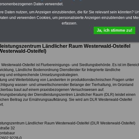
personenbezogenen Daten verwendet.
Vorteile der Privaten
Mail.
Krankenversicherung
hre Daten nutzen, um Anzeigen einzublenden, die für Sie relevant sein könnten? U
aten und verwenden Cookies, um personalisierte Anzeigen einzublenden und Me
erfassen.
Ja, ich stimme zu!
ur Übersicht Arbeitgeber M
leistungszentrum Ländlicher Raum Westerwald-Osteifel
esterwald-Osteifel)
Westerwald-Osteifel ist Flurbereinigungs- und Siedlungsbehörde. Es ist im Bereic
icklung, Ländliche Bodenordnung Dienstleister für Integrierte ländliche
ung und entsprechende Umsetzungsstrategien.
tung und Weiterbildung von Landwirten in produktionstechnischen Fragen unter
chtigung wasser- und umweltschonender Belange der Tierhaltung, im Grünland
ckerbau baut auf einem praxisbezogenen Versuchswesen auf.
hrungsberatung der Dienstleistungszentren Ländlicher Raum (DLR) leistet einen
chen Beitrag zur Ernährungsaufklärung. Sie wird am DLR Westerwald-Osteifel
rt.
istungszentrum Ländlicher Raum Westerwald-Osteifel (DLR Westerwald-Osteifel)
traße 32
ontabaur
9 2602 9228-0