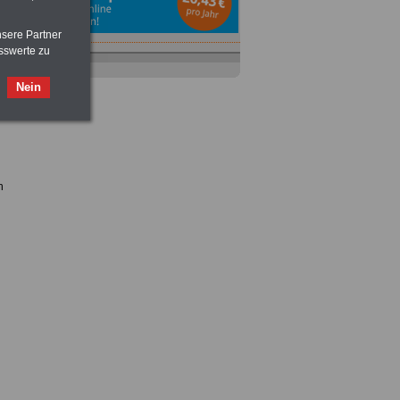
nsere Partner
sswerte zu
Ratgeber
zum Berufseinstieg
TIPPS
und
Ratschläge
Nein
>>>
OnlineBuch
für nur 7,50 Euro
h