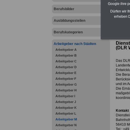
Google ihre 
Berufsbilder
Dürfen wir I
erheben D
Ausbildungsstellen
zurück z
Berufskategorien
Dienst
Arbeitgeber nach Städten
(DLR W
Arbeitgeber A
Arbeitgeber B
Das DLR 
Arbeitgeber C
Landentw
Arbeitgeber D
Entwickl
Arbeitgeber E
Die Bera
Arbeitgeber F
Berücksi
und im A
Arbeitgeber G
Die Ernä
Arbeitgeber H
maßgebli
Arbeitgeber I
koordinie
Arbeitgeber J
Arbeitgeber K
Kontakt
Arbeitgeber L
Dienstle
Arbeitgeber M
Bahnhofs
56410 M
Arbeitgeber N
Tel.: +4