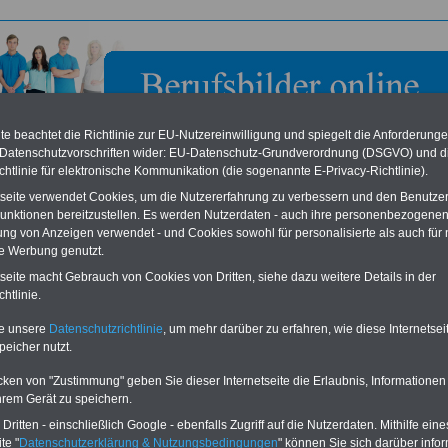
e beachtet die Richtlinie zur EU-Nutzereinwilligung und spiegelt die Anforderung
 Datenschutzvorschriften wider: EU-Datenschutz-Grundverordnung (DSGVO) und d
chtlinie für elektronische Kommunikation (die sogenannte E-Privacy-Richtlinie).
tseite verwendet Cookies, um die Nutzererfahrung zu verbessern und den Benutze
unktionen bereitzustellen. Es werden Nutzerdaten - auch ihre personenbezogenen
ung von Anzeigen verwendet - und Cookies sowohl für personalisierte als auch für 
te Werbung genutzt.
leistungszentrum Ländlicher Raum Westerwald-Osteifel
tseite macht Gebrauch von Cookies von Dritten, siehe dazu weitere Details in der
esterwald-Osteifel)
htlinie.
te unsere
Datenschutzrichtlinie
, um mehr darüber zu erfahren, wie diese Internetse
eile für den öffentlichen Dienst
Buchen Sie diesen Platz für Ihren Banner:
peicher nutzt.
Vergleichen und sparen
:
Schon für 250 Euro können Sie einen
usparen schon ab 16 Jahren
-
Banner (halfsize 234x60) für 6 Monate bzw.
cken von "Zustimmung" geben Sie dieser Internetseite die Erlaubnis, Informationen
rufsunfähigkeitsabsicherung
-
für 400 Euro bei einer Laufzeit von 12
hrem Gerät zu speichern.
rankenzusatzversicherung
-
Monaten buchen. Ihr Banner wird auf allen
Online-Vergleich Gesetzliche
Einzelseiten von
berufsbilder-online.de
ritten - einschließlich Google - ebenfalls Zugriff auf die Nutzerdaten. Mithilfe eine
das
Formular
Krankenkassen
-
eingebunden. Einfach
te "
Datenschutzerklärung & Nutzungsbedingungen
" können Sie sich darüber infor
ausfüllen
Zahnzusatzversicherung
-
oder schreiben Sie uns eine
E-