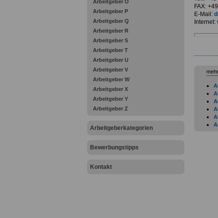
Arbeitgeber O
FAX: +49
Arbeitgeber P
E-Mail:
d
Arbeitgeber Q
Internet:
Arbeitgeber R
Arbeitgeber S
Arbeitgeber T
Arbeitgeber U
Arbeitgeber V
mehr
Arbeitgeber W
A
Arbeitgeber X
A
Arbeitgeber Y
A
Arbeitgeber Z
A
A
A
Arbeitgeberkategorien
A
A
Bewerbungstipps
A
A
A
Kontakt
A
A
A
B
B
B