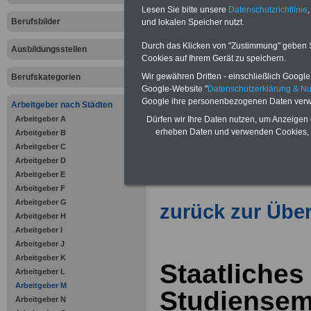
Lesen Sie bitte unsere
Datenschutzrichtlinie
,
Berufsbilder
und lokalen Speicher nutzt.
Vorteile für den öffentlichen Dien
Durch das Klicken von "Zustimmung" geben Sie
Vergleichen und sparen
:
Ausbildungsstellen
Bausparen schon ab 16 Jahren
Cookies auf Ihrem Gerät zu speichern.
Berufsunfähigkeitsabsicherung
Wir gewähren Dritten - einschließlich Google -
Berufskategorien
Krankenzusatzversicherung
-
Google-Website "
Datenschutzerklärung & N
Online-Vergleich Gesetzliche
Google ihre personenbezogenen Daten verw
Krankenkassen
-
Arbeitgeber nach Städten
Zahnzusatzversicherung
-
Arbeitgeber A
Dürfen wir Ihre Daten nutzen, um Anzeigen 
Vorteile der Privaten
erheben Daten und verwenden Cookies, 
Arbeitgeber B
Krankenversicherung
Arbeitgeber C
Arbeitgeber D
Arbeitgeber E
Arbeitgeber F
Arbeitgeber G
zurück zur Über
Arbeitgeber H
Arbeitgeber I
Arbeitgeber J
Arbeitgeber K
Staatliches
Arbeitgeber L
Arbeitgeber M
Studiensem
Arbeitgeber N