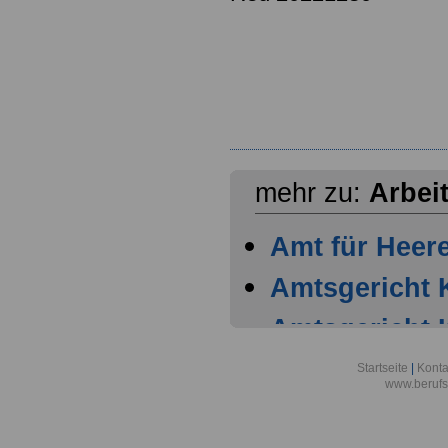
mehr zu:
Arbei
Amt für Heer
Amtsgericht 
Amtsgericht 
Amtsgericht 
Startseite
|
Konta
www.berufs
Amtsgericht 