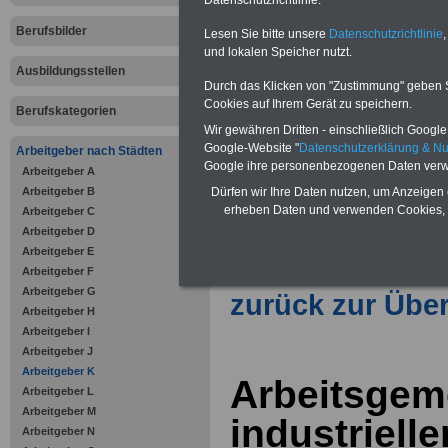
Datenschutzrichtlinie.
Berufsbilder
Lesen Sie bitte unsere
Datenschutzrichtlinie
,
Vorteile für den öffentlichen Dien
und lokalen Speicher nutzt.
Vergleichen und sparen
:
Ausbildungsstellen
Bausparen schon ab 16 Jahren
Durch das Klicken von "Zustimmung" geben Sie
Berufsunfähigkeitsabsicherung
Cookies auf Ihrem Gerät zu speichern.
Berufskategorien
Krankenzusatzversicherung
-
Wir gewähren Dritten - einschließlich Google -
Online-Vergleich Gesetzliche
Google-Website "
Datenschutzerklärung & N
Krankenkassen
-
Arbeitgeber nach Städten
Zahnzusatzversicherung
-
Google ihre personenbezogenen Daten verw
Arbeitgeber A
Vorteile der Privaten
Arbeitgeber B
Dürfen wir Ihre Daten nutzen, um Anzeigen 
Krankenversicherung
erheben Daten und verwenden Cookies, 
Arbeitgeber C
Arbeitgeber D
Arbeitgeber E
Arbeitgeber F
Arbeitgeber G
zurück zur Über
Arbeitgeber H
Arbeitgeber I
Arbeitgeber J
Arbeitgeber K
Arbeitsgem
Arbeitgeber L
Arbeitgeber M
industrielle
Arbeitgeber N