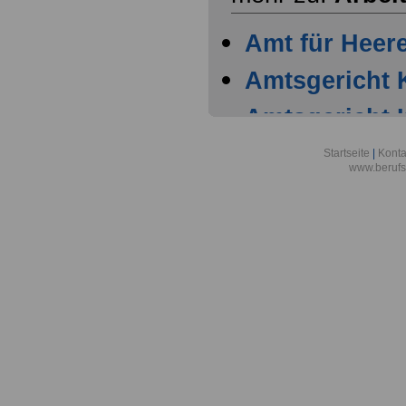
Amt für Heer
Amtsgericht 
Amtsgericht 
Amtsgericht 
Startseite
|
Konta
www.berufs
Amtsgericht 
Arbeitgeber
Warenhaus AG
Stadt Köln
Arbeitsgemein
Forschungsve