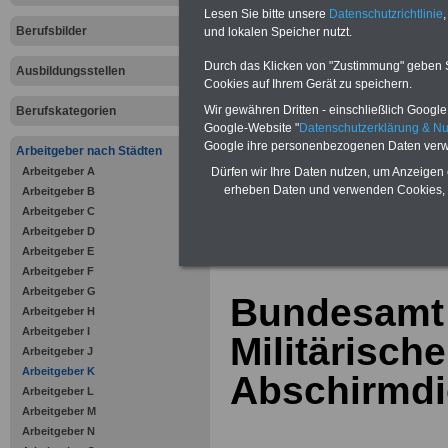
Bausparen schon ab 16 Jahren
Lesen Sie bitte unsere
Datenschutzrichtlinie
,
Berufsunfähigkeitsabsicherung
Berufsbilder
und lokalen Speicher nutzt.
Krankenzusatzversicherung
-
Online-Vergleich Gesetzliche
Krankenkassen
-
Durch das Klicken von "Zustimmung" geben Sie
Ausbildungsstellen
Zahnzusatzversicherung
-
Cookies auf Ihrem Gerät zu speichern.
Vorteile der Privaten
Wir gewähren Dritten - einschließlich Google -
Berufskategorien
Krankenversicherung
Google-Website "
Datenschutzerklärung & N
Google ihre personenbezogenen Daten verw
Arbeitgeber nach Städten
Arbeitgeber A
Dürfen wir Ihre Daten nutzen, um Anzeigen 
erheben Daten und verwenden Cookies, 
Arbeitgeber B
Arbeitgeber C
zurück zur Über
Arbeitgeber D
Arbeitgeber E
Arbeitgeber F
Arbeitgeber G
Bundesamt 
Arbeitgeber H
Arbeitgeber I
Militärisch
Arbeitgeber J
Arbeitgeber K
Abschirmdi
Arbeitgeber L
Arbeitgeber M
Arbeitgeber N