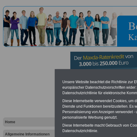
Finanzamt 
Unsere Website beachtet die Richtlinie zur 
europäischer Datenschutzvorschriften wide
Datenschutzrichtlinie für elektronische Komm
Vorteile für den öffentlichen Dien
Diese Internetseite verwendet Cookies, um 
Dienste und Funktionen bereitzustellen. Es
Vergleichen und sparen
:
Personalisierung von Anzeigen verwendet - un
Bausparen schon ab 16 Jahren
Berufsunfähigkeitsabsicherung
personalisierte Werbung genutzt.
Home
Krankenzusatzversicherung
-
Diese Internetseite macht Gebrauch von Cooki
Online-Vergleich Gesetzliche
Datenschutzrichtlinie.
Krankenkassen
-
Allgemeine Informationen