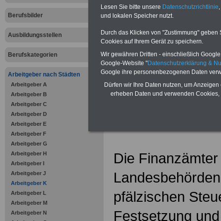
Zahnzusatzversicherung
-
Lesen Sie bitte unsere
Datenschutzrichtlinie
,
Vorteile der Privaten
Berufsbilder
Krankenversicherung
und lokalen Speicher nutzt.
Durch das Klicken von "Zustimmung" geben Sie
Ausbildungsstellen
Cookies auf Ihrem Gerät zu speichern.
Wir gewähren Dritten - einschließlich Google -
Berufskategorien
Google-Website "
Datenschutzerklärung & N
zurück zur Über
Google ihre personenbezogenen Daten verw
Arbeitgeber nach Städten
Arbeitgeber A
Dürfen wir Ihre Daten nutzen, um Anzeigen 
erheben Daten und verwenden Cookies, 
Arbeitgeber B
Arbeitgeber C
Finanzamt 
Arbeitgeber D
Arbeitgeber E
Arbeitgeber F
Arbeitgeber G
Die Finanzämter s
Arbeitgeber H
Arbeitgeber I
Landesbehörden 
Arbeitgeber J
Arbeitgeber K
pfälzischen Steu
Arbeitgeber L
Arbeitgeber M
Festsetzung und
Arbeitgeber N