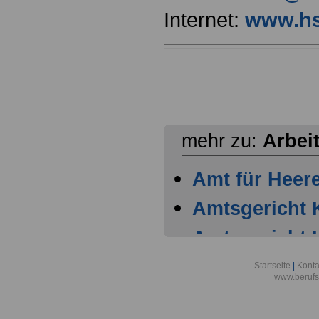
Internet:
www.hs
mehr zu:
Arbei
Amt für Heer
Amtsgericht 
Amtsgericht 
Amtsgericht 
Startseite
|
Konta
www.berufs
Amtsgericht 