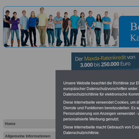
Hochschule
Unsere Website beachtet die Richtlinie zur 
europäischer Datenschutzvorschriften wide
Datenschutzrichtlinie für elektronische Komm
Vorteile für den öffentlichen Dien
Diese Internetseite verwendet Cookies, um 
Dienste und Funktionen bereitzustellen. Es
Vergleichen und sparen
:
Personalisierung von Anzeigen verwendet - un
Bausparen schon ab 16 Jahren
Berufsunfähigkeitsabsicherung
personalisierte Werbung genutzt.
Home
Krankenzusatzversicherung
-
Diese Internetseite macht Gebrauch von Cooki
Online-Vergleich Gesetzliche
Datenschutzrichtlinie.
Krankenkassen
-
Allgemeine Informationen