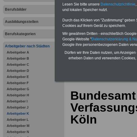
Bausparen schon ab 16 Jahren
Lesen Sie bitte unsere
Datenschutzrichtlinie
,
Berufsunfähigkeitsabsicherung
Berufsbilder
und lokalen Speicher nutzt.
Krankenzusatzversicherung
-
Online-Vergleich Gesetzliche
Krankenkassen
-
Durch das Klicken von "Zustimmung" geben Sie
Ausbildungsstellen
Zahnzusatzversicherung
-
Cookies auf Ihrem Gerät zu speichern.
Vorteile der Privaten
Wir gewähren Dritten - einschließlich Google -
Berufskategorien
Krankenversicherung
Google-Website "
Datenschutzerklärung & N
Google ihre personenbezogenen Daten verw
Arbeitgeber nach Städten
Arbeitgeber A
Dürfen wir Ihre Daten nutzen, um Anzeigen 
erheben Daten und verwenden Cookies, 
Arbeitgeber B
Arbeitgeber C
zurück zur Über
Arbeitgeber D
Arbeitgeber E
Arbeitgeber F
Arbeitgeber G
Bundesamt 
Arbeitgeber H
Arbeitgeber I
Verfassung
Arbeitgeber J
Arbeitgeber K
Köln
Arbeitgeber L
Arbeitgeber M
Arbeitgeber N