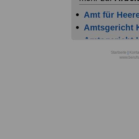
Amt für Heer
Amtsgericht 
Amtsgericht 
Amtsgericht 
Startseite
|
Konta
www.berufs
Amtsgericht 
Arbeitgeber
Warenhaus AG
Stadt Köln
Arbeitsgemein
Forschungsve