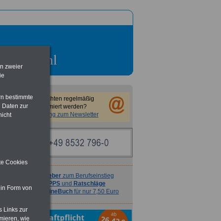
en zweier
ie
rn bestimmte
Sie möchten regelmäßig
 Daten zur
informiert werden?
Anmeldung zum Newsletter
nicht
ite Cookies
Ratgeber
zum Berufseinstieg
TIPPS
und
Ratschläge
 in Form von
>>>
OnlineBuch
für nur 7,50 Euro
s Links zur
mieren, wie