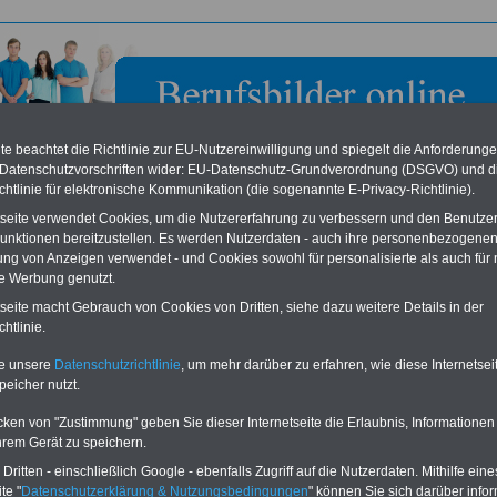
e beachtet die Richtlinie zur EU-Nutzereinwilligung und spiegelt die Anforderung
 Datenschutzvorschriften wider: EU-Datenschutz-Grundverordnung (DSGVO) und d
chtlinie für elektronische Kommunikation (die sogenannte E-Privacy-Richtlinie).
tseite verwendet Cookies, um die Nutzererfahrung zu verbessern und den Benutze
unktionen bereitzustellen. Es werden Nutzerdaten - auch ihre personenbezogenen
ung von Anzeigen verwendet - und Cookies sowohl für personalisierte als auch für 
te Werbung genutzt.
sanwaltskammer Koblenz für den Oberlandesbezirk
tseite macht Gebrauch von Cookies von Dritten, siehe dazu weitere Details in der
nz
htlinie.
te unsere
Datenschutzrichtlinie
, um mehr darüber zu erfahren, wie diese Internetse
eile für den öffentlichen Dienst
Buchen Sie diesen Platz für Ihren Banner:
peicher nutzt.
Vergleichen und sparen
:
Schon für 250 Euro können Sie einen
usparen schon ab 16 Jahren
-
Banner (halfsize 234x60) für 6 Monate bzw.
cken von "Zustimmung" geben Sie dieser Internetseite die Erlaubnis, Informationen
rufsunfähigkeitsabsicherung
-
für 400 Euro bei einer Laufzeit von 12
hrem Gerät zu speichern.
rankenzusatzversicherung
-
Monaten buchen. Ihr Banner wird auf allen
Online-Vergleich Gesetzliche
Einzelseiten von
berufsbilder-online.de
ritten - einschließlich Google - ebenfalls Zugriff auf die Nutzerdaten. Mithilfe eine
das
Formular
Krankenkassen
-
eingebunden. Einfach
te "
Datenschutzerklärung & Nutzungsbedingungen
" können Sie sich darüber infor
ausfüllen
Zahnzusatzversicherung
-
oder schreiben Sie uns eine
E-