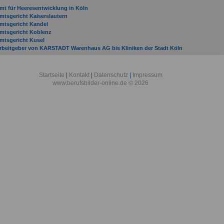
mt für Heeresentwicklung in Köln
mtsgericht Kaiserslautern
mtsgericht Kandel
mtsgericht Koblenz
mtsgericht Kusel
rbeitgeber von KARSTADT Warenhaus AG bis Kliniken der Stadt Köln
rbeitsgemeinschaft industrieller Forschungsvereinigungen Otto von Guericke e. V. in
öln
rbeitsgericht Kaiserslautern
Startseite
|
Kontakt
|
Datenschutz
|
Impressum
rbeitsgericht Koblenz
www.berufsbilder-online.de © 2026
ssessmentcenter für Führungskräfte der Bundeswehr in Köln
erufsbildungszentrum Kleinmachnow (der WSV bei der GDWS) in Kleinmachnow
erufsbildungszentrum Koblenz (der WSV bei der GDWS) in Koblenz
erufsgenossenschaft Energie Textil Elektro Medienerzeugnisse in Köln
ezirksärztekammer Koblenz
ezirkszahnärztekammer Koblenz
undesagentur für Arbeit - Regionaldirektion Nord in Kiel
undesamt für Äußere Restitutionen in Koblenz
undesamt für Ausrüstung, Informationstechnik und Nutzung der Bundeswehr in
oblenz
undesamt für das Personalmanagement der Bundeswehr in Köln
undesamt für den Militärischen Abschirmdienst in Köln
undesamt für Familie und zivilgesellschaftliche Aufgaben in Köln
undesamt für Güterverkehr in Köln
undesamt für Verfassungsschutz in Köln
undesanstalt für Gewässerkunde in Koblenz
undesanstalt für Wasserbau in Karlsruhe