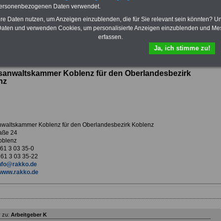
personenbezogenen Daten verwendet.
Vorteile der Privaten
Mail.
Krankenversicherung
hre Daten nutzen, um Anzeigen einzublenden, die für Sie relevant sein könnten? U
aten und verwenden Cookies, um personalisierte Anzeigen einzublenden und Me
erfassen.
Ja, ich stimme zu!
ur Übersicht Arbeitgeber K
sanwaltskammer Koblenz für den Oberlandesbezirk
nz
waltskammer Koblenz für den Oberlandesbezirk Koblenz
aße 24
oblenz
 61 3 03 35-0
 61 3 03 35-22
nfo@rakko.de
www.rakko.de
 zu:
Arbeitgeber K