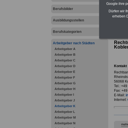
Google ihre 
Berufsbilder
Dürfen wir I
erheben D
Ausbildungsstellen
zurück z
Berufskategorien
Recht
Arbeitgeber nach Städten
Koble
Arbeitgeber A
Arbeitgeber B
Arbeitgeber C
Kontakt
Arbeitgeber D
Arbeitgeber E
Rechtsan
Rheinstr
Arbeitgeber F
56068 K
Arbeitgeber G
Tel.: +49
Arbeitgeber H
Fax: +49
Arbeitgeber I
E-Mail:
i
Internet:
Arbeitgeber J
Arbeitgeber K
Arbeitgeber L
Arbeitgeber M
Arbeitgeber N
mehr