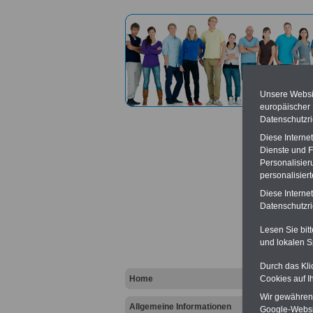
Unsere Websit
europäischer
Datenschutzri
Diese Interne
Dienste und F
Personalisier
personalisier
Recht
Diese Interne
Koble
Datenschutzric
Lesen Sie bit
Vort
und lokalen S
Ba
Durch das Kli
Be
Home
Cookies auf I
K
Wir gewähren D
Allgemeine Informationen
Google-Websi