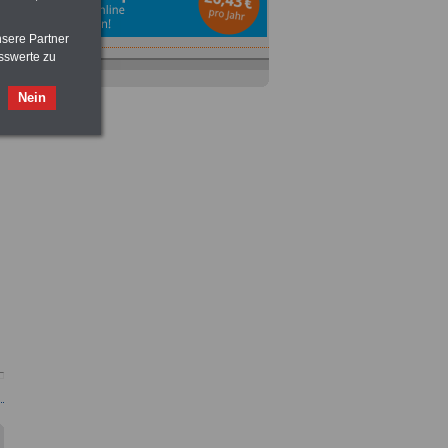
nsere Partner
sswerte zu
Nein
Ratgeber
zum Berufseinstieg
TIPPS
und
Ratschläge
>>>
OnlineBuch
für nur 7,50 Euro