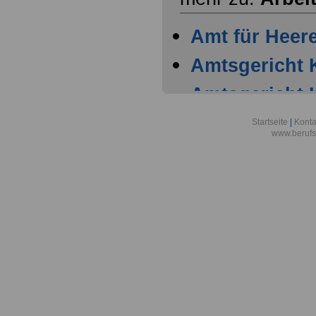
Amt für Heer
Amtsgericht 
Amtsgericht 
Amtsgericht 
Startseite
|
Konta
www.berufs
Amtsgericht 
Arbeitgeber
Warenhaus AG
Stadt Köln
Arbeitsgemein
Forschungsve