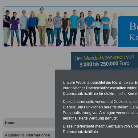
Landesbetri
Unsere Website beachtet die Richtlinie zur 
europäischer Datenschutzvorschriften wide
Datenschutzrichtlinie für elektronische Komm
Rheinland-P
Diese Internetseite verwendet Cookies, um 
Dienste und Funktionen bereitzustellen. Es
Personalisierung von Anzeigen verwendet - un
Vorteile für den öffentlichen Dien
personalisierte Werbung genutzt.
Vergleichen und sparen
:
Home
Bausparen schon ab 16 Jahren
Diese Internetseite macht Gebrauch von Cooki
Berufsunfähigkeitsabsicherung
Datenschutzrichtlinie.
Allgemeine Informationen
Krankenzusatzversicherung
-