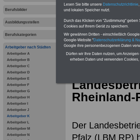
Online-Vergleich Gesetzliche
Lesen Sie bitte unsere
Datenschutzrichtlinie
,
Krankenkassen
-
Berufsbilder
und lokalen Speicher nutzt.
Zahnzusatzversicherung
-
Vorteile der Privaten
Durch das Klicken von "Zustimmung" geben Sie
Ausbildungsstellen
Krankenversicherung
Cookies auf Ihrem Gerät zu speichern.
Wir gewähren Dritten - einschließlich Google -
Berufskategorien
Google-Website "
Datenschutzerklärung & N
Google ihre personenbezogenen Daten verw
Arbeitgeber nach Städten
Arbeitgeber A
zurück zur Über
Dürfen wir Ihre Daten nutzen, um Anzeigen 
erheben Daten und verwenden Cookies, 
Arbeitgeber B
Arbeitgeber C
Arbeitgeber D
Arbeitgeber E
Landesbetri
Arbeitgeber F
Arbeitgeber G
Rheinland-P
Arbeitgeber H
Arbeitgeber I
Arbeitgeber J
Arbeitgeber K
Der Landesbetrie
Arbeitgeber L
Arbeitgeber M
Pfalz (LBM RP) h
Arbeitgeber N